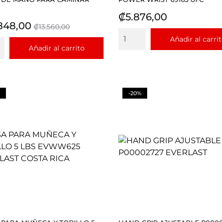
Precio
₡5.876,00
io
Precio
848,00
₡13.560,00
base
Añadir al carri
Añadir al carrito
-20%