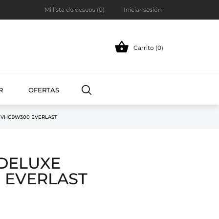
Mi lista de deseos (
0
)
Iniciar sesión

Carrito (0)
R
OFERTAS
EVHG9W300 EVERLAST
DELUXE
 EVERLAST