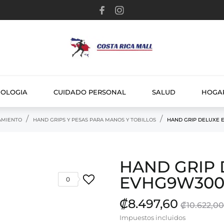
NOLOGIA
CUIDADO PERSONAL
SALUD
HOGA
AMIENTO
HAND GRIPS Y PESAS PARA MANOS Y TOBILLOS
HAND GRIP DELUXE 
HAND GRIP 
EVHG9W300
0
₡8.497,60
₡10.622,00
Impuestos incluidos