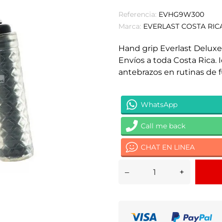
Referencia:
EVHG9W300
Marca:
EVERLAST COSTA RIC
Hand grip Everlast Delux
Envíos a toda Costa Rica. 
antebrazos en rutinas de f
WhatsApp
Call me back
CHAT EN LINEA
–
+