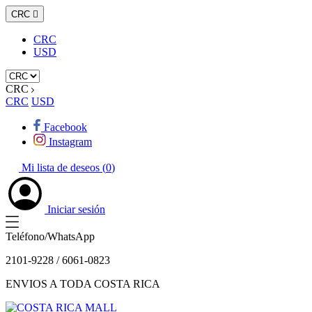
CRC

CRC
USD
CRC
CRC
USD
Facebook
Instagram
Mi lista de deseos (
0
)
Iniciar sesión
Teléfono/WhatsApp
2101-9228 / 6061-0823
ENVIOS A TODA COSTA RICA