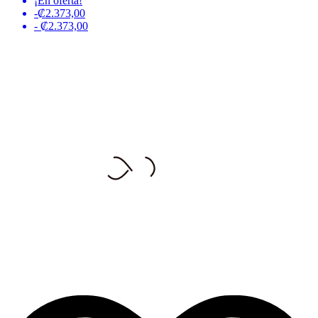
¡En oferta!
-₡2.373,00
- ₡2.373,00