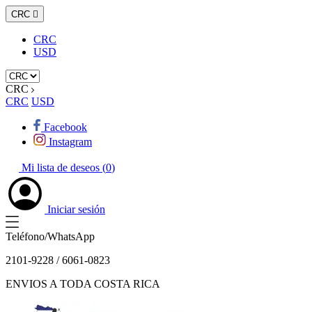
CRC

CRC
USD
CRC
CRC
USD
Facebook
Instagram
Mi lista de deseos (
0
)
Iniciar sesión
Teléfono/WhatsApp
2101-9228 / 6061-0823
ENVIOS A TODA COSTA RICA