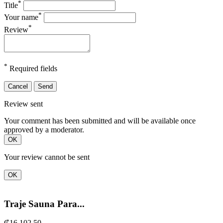
*
Title
*
Your name
*
Review
*
Required fields
Cancel
Send
Review sent
Your comment has been submitted and will be available once
approved by a moderator.
OK
Your review cannot be sent
OK
Traje Sauna Para...
₡16.102,50