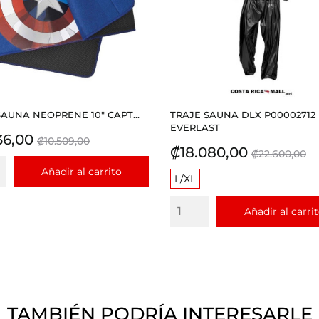
SAUNA NEOPRENE 10" CAPT...
TRAJE SAUNA DLX P00002712
EVERLAST
io
Precio
36,00
₡10.509,00
Precio
Precio
₡18.080,00
base
₡22.600,00
base
Añadir al carrito
L/XL
Añadir al carri
TAMBIÉN PODRÍA INTERESARLE