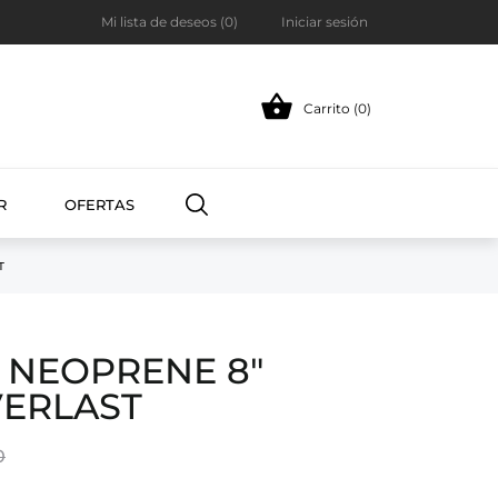
Mi lista de deseos (
0
)
Iniciar sesión

Carrito (0)
R
OFERTAS
T
 NEOPRENE 8"
VERLAST
0