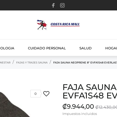
NOLOGIA
CUIDADO PERSONAL
SALUD
HOGA
ENESTAR
FAJAS Y TRAJES SAUNA
FAJA SAUNA NEOPRENE 8" EVFA1S48 EVERLAS
FAJA SAUNA
EVFA1S48 E
0
₡9.944,00
₡12.430,0
Impuestos incluidos