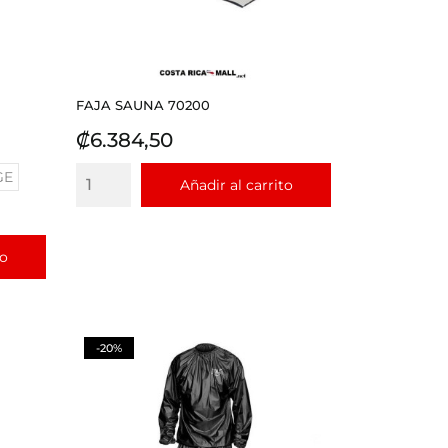
FAJA SAUNA 70200
Precio
₡6.384,50
GE
Añadir al carrito
to
-20%