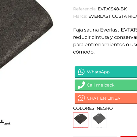
Referencia:
EVFA1S48-BK
Marca:
EVERLAST COSTA RIC
Faja sauna Everlast EVFA1
reducir cintura y conservar
para entrenamientos o uso 
cómodo.
WhatsApp
Call me back
CHAT EN LINEA
COLORES: NEGRO