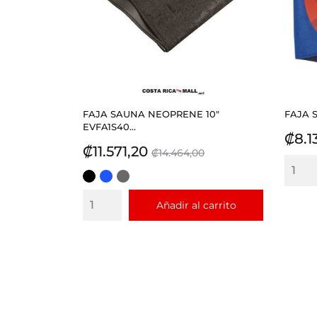
FAJA SAUNA NEOPRENE 10"
FAJA 
EVFA1S40...
Prec
₡8.1
Precio
Precio
₡11.571,20
₡14.464,00
base
NEGRO
AZUL
GRIS
REY
Añadir al carrito