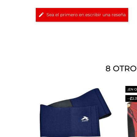
Sea el primero en escribir una reseña
8 OTRO
¡EN 
- ₡2.