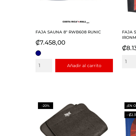
FAJA SAUNA 8" RWB608 RUNIC
FAJA 
IRONM
Precio
₡7.458,00
Prec
₡8.1
AZUL
Añadir al carrito
-20%
¡EN 
- ₡2.