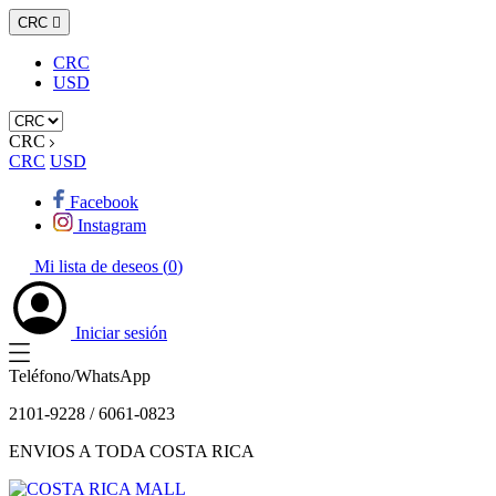
CRC

CRC
USD
CRC
CRC
USD
Facebook
Instagram
Mi lista de deseos (
0
)
Iniciar sesión
Teléfono/WhatsApp
2101-9228 / 6061-0823
ENVIOS A TODA COSTA RICA