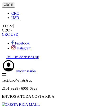
CRC

CRC
USD
CRC
CRC
USD
Facebook
Instagram
Mi lista de deseos (
0
)
Iniciar sesión
Teléfono/WhatsApp
2101-9228 / 6061-0823
ENVIOS A TODA COSTA RICA