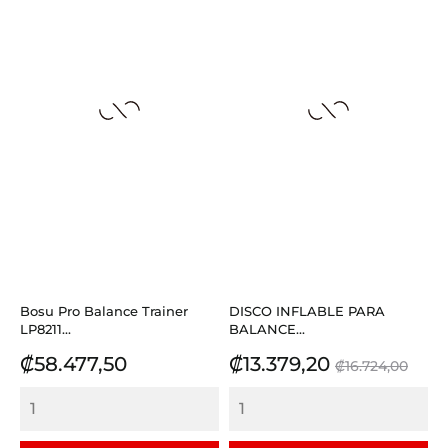
Bosu Pro Balance Trainer
DISCO INFLABLE PARA
LP8211...
BALANCE...
Precio
Precio
Precio
₡58.477,50
₡13.379,20
₡16.724,00
base