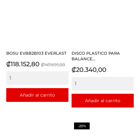
BOSU EVBB2B103 EVERLAST
DISCO PLASTICO PARA
BALANCE...
Precio
Precio
₡118.152,80
₡147.691,00
Precio
₡20.340,00
base
Añadir al carrito
Añadir al carrito
-20%