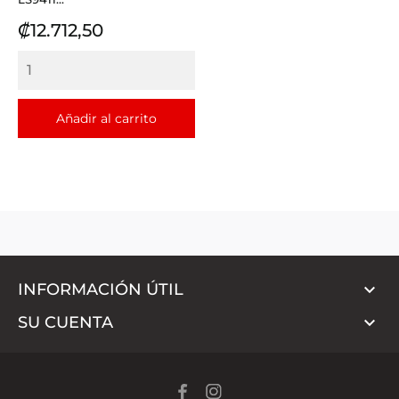
Precio
₡12.712,50
Añadir al carrito

INFORMACIÓN ÚTIL

SU CUENTA