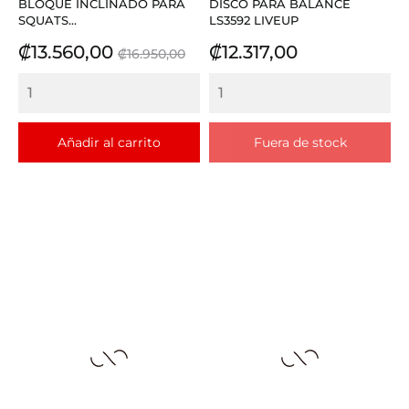
BLOQUE INCLINADO PARA
DISCO PARA BALANCE
SQUATS...
LS3592 LIVEUP
Precio
Precio
Precio
₡13.560,00
₡12.317,00
₡16.950,00
base
Añadir al carrito
Fuera de stock