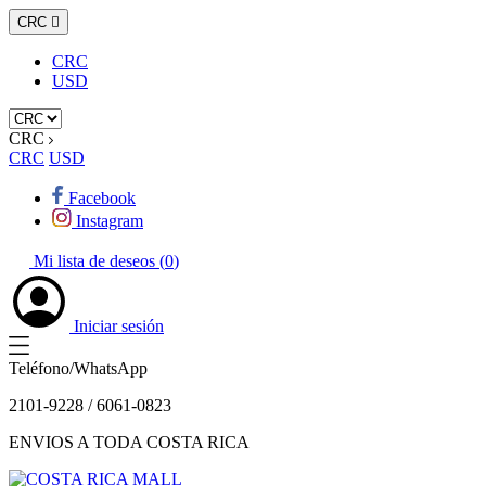
CRC

CRC
USD
CRC
CRC
USD
Facebook
Instagram
Mi lista de deseos (
0
)
Iniciar sesión
Teléfono/WhatsApp
2101-9228 / 6061-0823
ENVIOS A TODA COSTA RICA