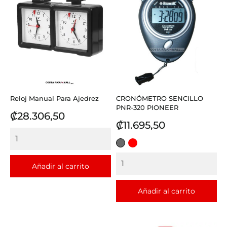
Reloj Manual Para Ajedrez
CRONÓMETRO SENCILLO
PNR-320 PIONEER
Precio
₡28.306,50
Precio
₡11.695,50
GRIS
ROJO
Añadir al carrito
Añadir al carrito