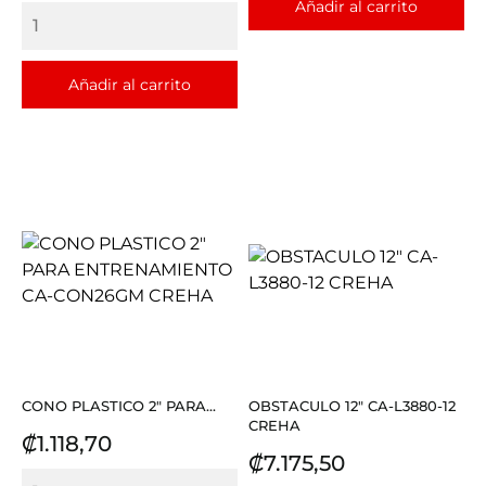
Añadir al carrito
Añadir al carrito
CONO PLASTICO 2" PARA...
OBSTACULO 12" CA-L3880-12
CREHA
Precio
₡1.118,70
Precio
₡7.175,50