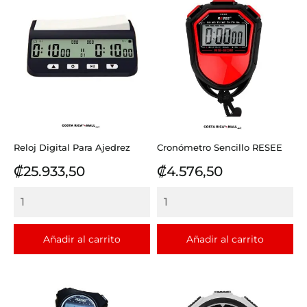
Reloj Digital Para Ajedrez
Cronómetro Sencillo RESEE
Precio
Precio
₡25.933,50
₡4.576,50
Añadir al carrito
Añadir al carrito