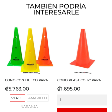
TAMBIÉN PODRÍA
INTERESARLE
CONO CON HUECO PARA...
CONO PLASTICO 12" PARA...
Precio
Precio
₡5.763,00
₡1.695,00
VERDE
AMARILLO
NARANJA