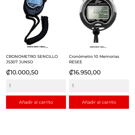
CRONOMETRO SENCILLO
Cronómetro 10 Memorias
JS307 JUNSO
RESEE
Precio
Precio
₡10.000,50
₡16.950,00
Añadir al carrito
Añadir al carrito