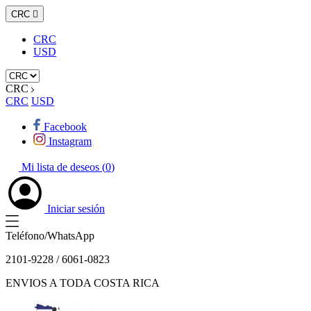
CRC

CRC
USD
CRC
CRC
USD
Facebook
Instagram
Mi lista de deseos (
0
)
Iniciar sesión
Teléfono/WhatsApp
2101-9228 / 6061-0823
ENVIOS A TODA COSTA RICA