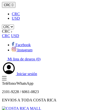
CRC

CRC
USD
CRC
CRC
USD
Facebook
Instagram
Mi lista de deseos (
0
)
Iniciar sesión
Teléfono/WhatsApp
2101-9228 / 6061-0823
ENVIOS A TODA COSTA RICA