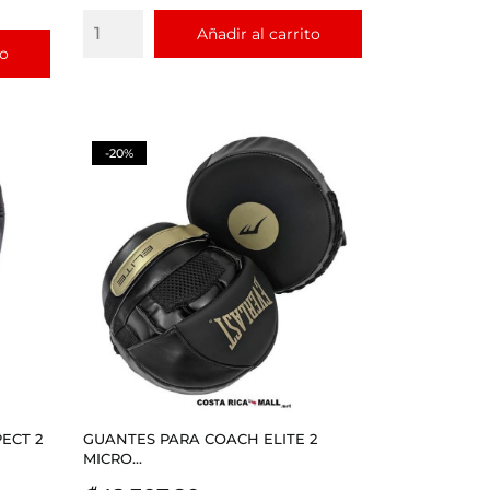
Añadir al carrito
to
-20%
ECT 2
GUANTES PARA COACH ELITE 2
MICRO...