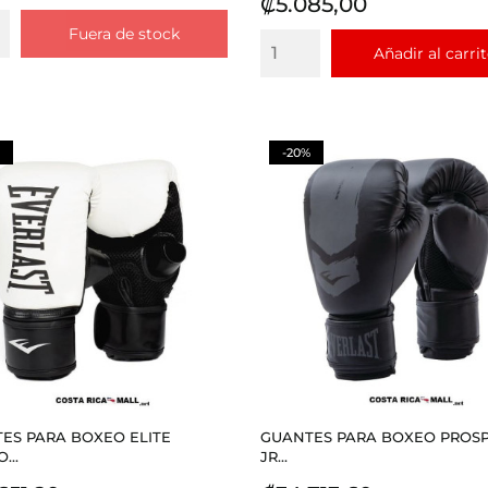
Precio
₡5.085,00
base
Fuera de stock
Añadir al carri
-20%
ES PARA BOXEO ELITE
GUANTES PARA BOXEO PROSP
...
JR...