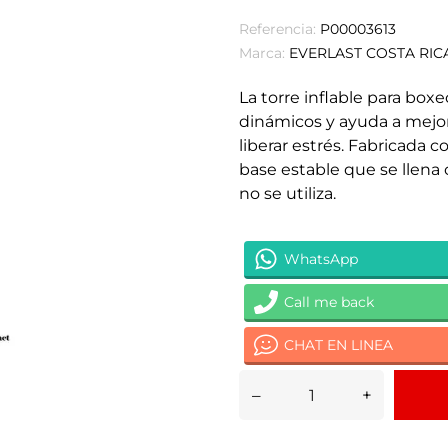
Referencia:
P00003613
Marca:
EVERLAST COSTA RIC
La torre inflable para box
dinámicos y ayuda a mejor
liberar estrés. Fabricada 
base estable que se llena 
no se utiliza.
WhatsApp
Call me back
CHAT EN LINEA
–
+