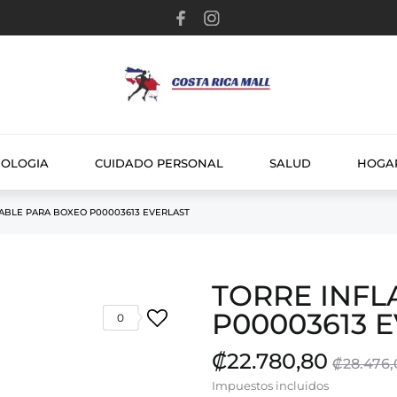
NOLOGIA
CUIDADO PERSONAL
SALUD
HOGA
ABLE PARA BOXEO P00003613 EVERLAST
TORRE INFL
P00003613 
0
₡22.780,80
₡28.476,
Impuestos incluidos