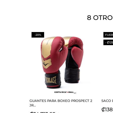
8 OTRO
-20%
FUER
- ₡12
GUANTES PARA BOXEO PROSPECT 2
SACO 
JR...
Prec
₡138