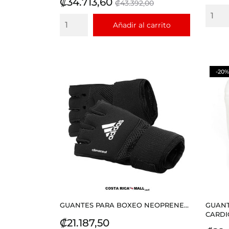
Precio
Precio
₡34.713,60
₡43.392,00
base
Añadir al carrito
-20%
GUANTES PARA BOXEO NEOPRENE...
GUANT
CARDIO
Precio
₡21.187,50