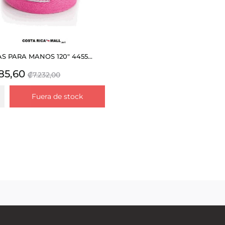
 PARA MANOS 120" 4455...
io
Precio
85,60
₡7.232,00
base
Fuera de stock