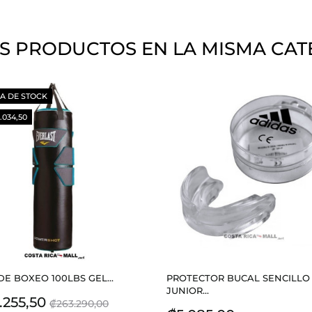
S PRODUCTOS EN LA MISMA CAT
A DE STOCK
5.034,50
DE BOXEO 100LBS GEL...
PROTECTOR BUCAL SENCILLO
JUNIOR...
io
Precio
.255,50
₡263.290,00