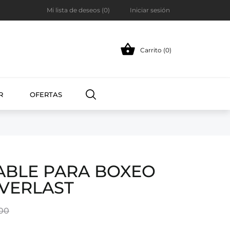
Mi lista de deseos (
0
)
Iniciar sesión

Carrito (0)
R
OFERTAS
ABLE PARA BOXEO
EVERLAST
00