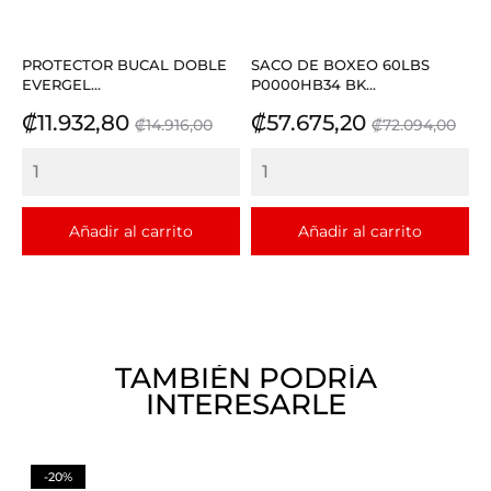
PROTECTOR BUCAL DOBLE
SACO DE BOXEO 60LBS
EVERGEL...
P0000HB34 BK...
Precio
Precio
Precio
Precio
₡11.932,80
₡57.675,20
₡14.916,00
₡72.094,00
base
base
Añadir al carrito
Añadir al carrito
TAMBIÉN PODRÍA
INTERESARLE
-20%