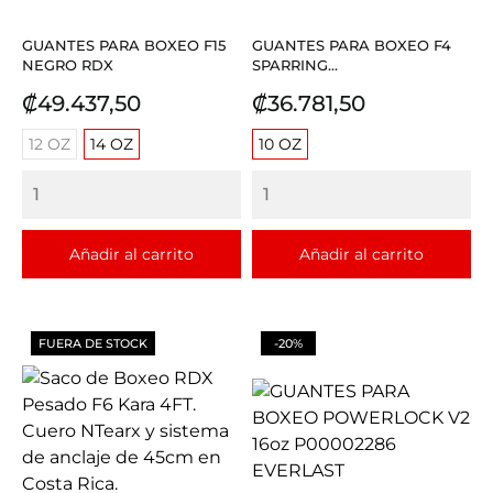
GUANTES PARA BOXEO F15
GUANTES PARA BOXEO F4
NEGRO RDX
SPARRING...
Precio
Precio
₡49.437,50
₡36.781,50
12 OZ
14 OZ
10 OZ
Añadir al carrito
Añadir al carrito
FUERA DE STOCK
-20%