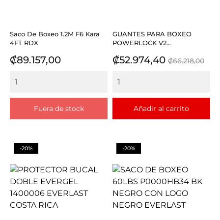
Saco De Boxeo 1.2M F6 Kara
GUANTES PARA BOXEO
4FT RDX
POWERLOCK V2...
Precio
Precio
Precio
₡89.157,00
₡52.974,40
₡66.218,00
base
Fuera de stock
Añadir al carrito
-20%
-20%