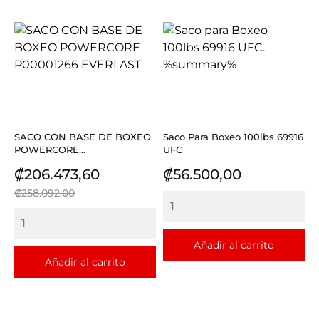
SACO CON BASE DE BOXEO
Saco Para Boxeo 100lbs 69916
POWERCORE...
UFC
Precio
Precio
Precio
₡206.473,60
₡56.500,00
base
₡258.092,00
Añadir al carrito
Añadir al carrito