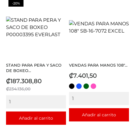
-20%
STAND PARA PERA Y SACO
VENDAS PARA MANOS 108"...
DE BOXEO...
Precio
₡7.401,50
Precio
Precio
₡187.308,80
base
NEGRO
AZUL
VERDE
FUCSIA
₡234.136,00
REY
OSCURO
Añadir al carrito
Añadir al carrito