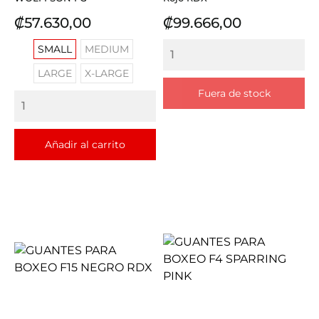
Precio
Precio
₡57.630,00
₡99.666,00
SMALL
MEDIUM
LARGE
X-LARGE
Fuera de stock
Añadir al carrito