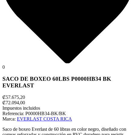
0
SACO DE BOXEO 60LBS P0000HB34 BK
EVERLAST
₡57.675,20
₡72.094,00
Impuestos incluidos
Referencia:
P0000HB34-BK/BK
Marca:
EVERLAST COSTA RICA
Saco de boxeo Everlast de 60 libras en color negro, diseñado con
correas reforzadas y construcción en PVC duradero para resistir