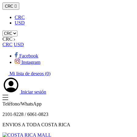
CRC

CRC
USD
CRC
CRC
USD
Facebook
Instagram
Mi lista de deseos (
0
)
Iniciar sesión
Teléfono/WhatsApp
2101-9228 / 6061-0823
ENVIOS A TODA COSTA RICA