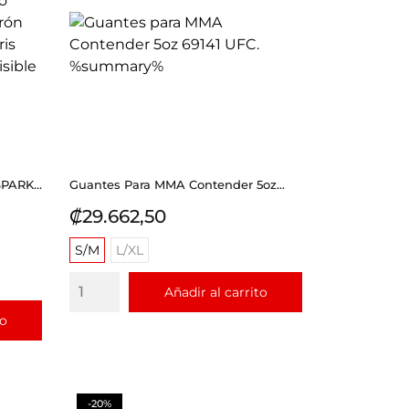
PARK...
Guantes Para MMA Contender 5oz...
Precio
₡29.662,50
S/M
L/XL
Añadir al carrito
to
-20%