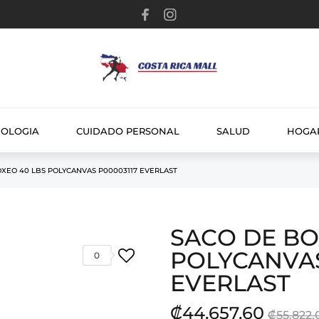
NOLOGIA
CUIDADO PERSONAL
SALUD
HOGA
XEO 40 LBS POLYCANVAS P00003117 EVERLAST
SACO DE BO
POLYCANVAS
0
EVERLAST
₡44.657,60
₡55.822,