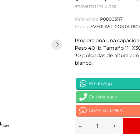
Impuestos incluidos
Referencia:
P00003117
Marca:
EVERLAST COSTA RIC
Proporciona una capacidad
Peso 40 Ib. Tamaño 11" X3
30 pulgadas de altura con
blanco.
WhatsApp
Call me back
CHAT EN LINEA
–
+