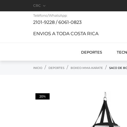

CRC
Teléfono/WhatsApp
2101-9228 / 6061-0823
ENVIOS A TODA COSTA RICA
DEPORTES
TEC
INICIO
DEPORTES
BOXEO-MMA-KARATE
SACO DE BO
20%