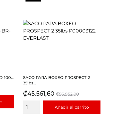
100...
SACO PARA BOXEO PROSPECT 2
35lbs...
Precio
Precio
₡45.561,60
₡56.952,00
base
to
Añadir al carrito