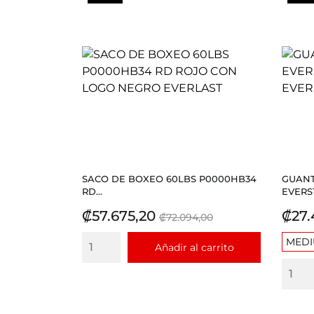
SACO DE BOXEO 60LBS P0000HB34
GUANT
RD...
EVERST
Precio
Precio
Prec
₡57.675,20
₡27.
₡72.094,00
base
MED
Añadir al carrito