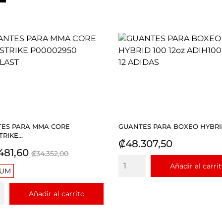
ES PARA MMA CORE
GUANTES PARA BOXEO HYBRID 
RIKE...
Precio
₡48.307,50
io
Precio
481,60
₡34.352,00
base
Añadir al carri
IUM
Añadir al carrito