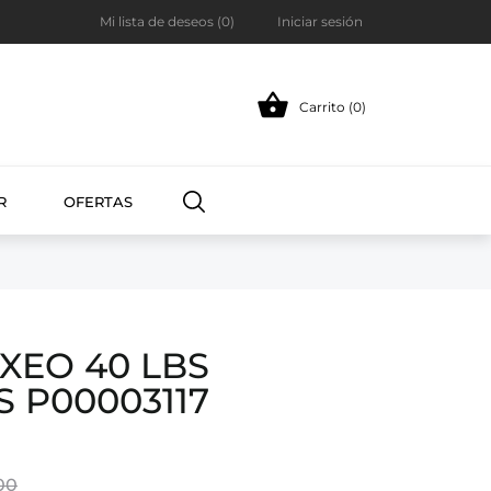
Mi lista de deseos (
0
)
Iniciar sesión

Carrito (0)
R
OFERTAS
XEO 40 LBS
 P00003117
00