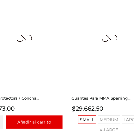
otectora / Concha...
Guantes Para MMA Sparring...
io
Precio
73,00
₡29.662,50
SMALL
MEDIUM
LAR
Añadir al carrito
X-LARGE