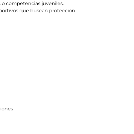
s o competencias juveniles.
eportivos que buscan protección
siones