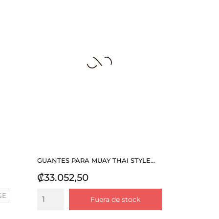
GUANTES PARA MUAY THAI STYLE...
Precio
₡33.052,50
GE
Fuera de stock