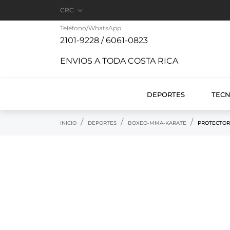

CRC
Teléfono/WhatsApp
2101-9228 / 6061-0823
ENVIOS A TODA COSTA RICA
DEPORTES
TEC
INICIO
DEPORTES
BOXEO-MMA-KARATE
PROTECTOR