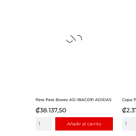
Pera Para Boxeo AD-IBAC091 ADIDAS
Copa Pr
Precio
Prec
₡38.137,50
₡2.3
Añadir al carrito