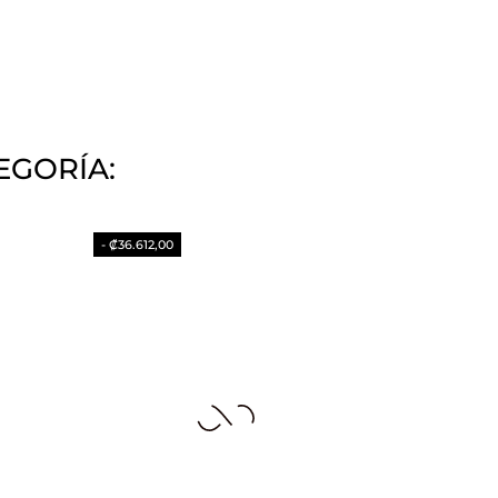
EGORÍA:
- ₡36.612,00