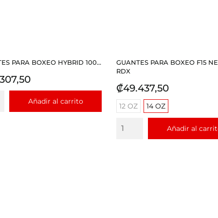
ES PARA BOXEO HYBRID 100...
GUANTES PARA BOXEO F15 N
RDX
io
307,50
Precio
₡49.437,50
Añadir al carrito
12 OZ
14 OZ
Añadir al carri