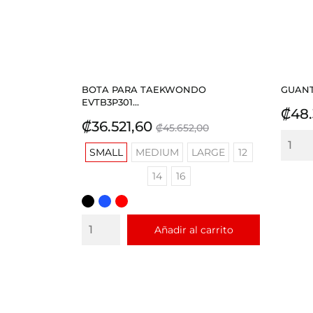
BOTA PARA TAEKWONDO
GUANT
EVTB3P301...
Prec
₡48.
Precio
Precio
₡36.521,60
₡45.652,00
base
SMALL
MEDIUM
LARGE
12
14
16
NEGRO
AZUL
ROJO
REY
Añadir al carrito