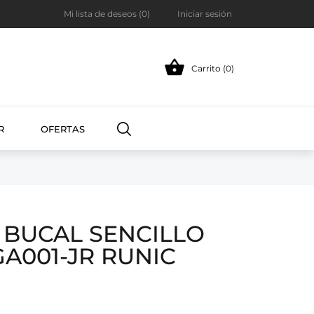
Mi lista de deseos (
0
)
Iniciar sesión

Carrito (0)
R
OFERTAS
BUCAL SENCILLO
A001-JR RUNIC