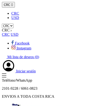
CRC

CRC
USD
CRC
CRC
USD
Facebook
Instagram
Mi lista de deseos (
0
)
Iniciar sesión
Teléfono/WhatsApp
2101-9228 / 6061-0823
ENVIOS A TODA COSTA RICA