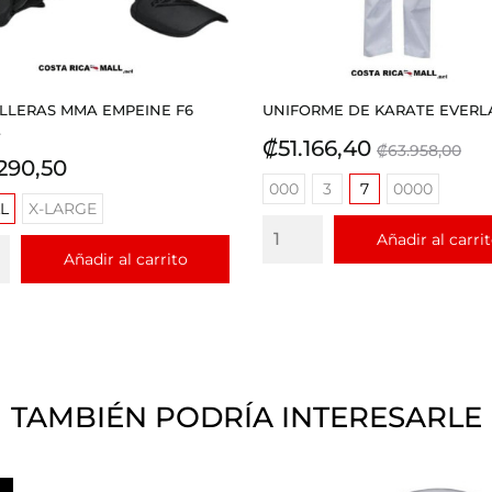
ILLERAS MMA EMPEINE F6
UNIFORME DE KARATE EVERL
.
Precio
Precio
₡51.166,40
₡63.958,00
io
290,50
base
000
3
7
0000
L
X-LARGE
Añadir al carri
Añadir al carrito
TAMBIÉN PODRÍA INTERESARLE