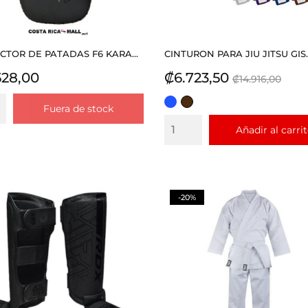
CTOR DE PATADAS F6 KARA...
CINTURON PARA JIU JITSU GIS..
io
Precio
Precio
528,00
₡6.723,50
₡14.916,00
base
AZUL
CAFE
Fuera de stock
REY
Añadir al carri
-20%