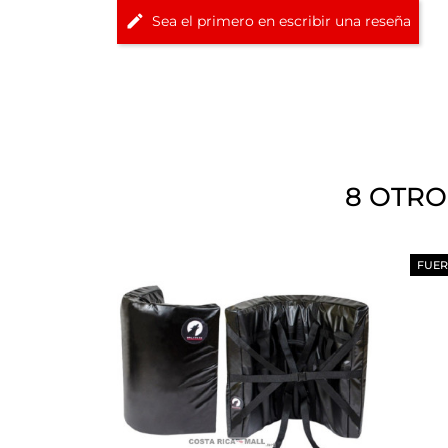
Sea el primero en escribir una reseña
8 OTRO
FUER