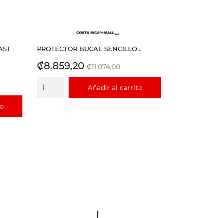
AST
PROTECTOR BUCAL SENCILLO...
Precio
Precio
₡8.859,20
₡11.074,00
base
Añadir al carrito
to