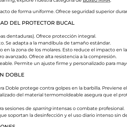
rring, explore nuestra categoría de
Boxeo MMA
.
acto de forma uniforme. Ofrece seguridad superior dura
DAD DEL PROTECTOR BUCAL
 dentaduras). Ofrece protección integral.
o. Se adapta a la mandíbula de tamaño estándar.
 en la zona de los molares. Esto reduce el impacto en l
 avanzado. Ofrece alta resistencia a la compresión.
ble. Permite un ajuste firme y personalizado para mayo
ÓN DOBLE
a Doble protege contra golpes en la barbilla. Previene el
alizado del material termomoldeable asegura que el prot
ara sesiones de
sparring
intensas o combate profesional.
ue soportan la desinfección y el uso diario intenso sin d
IONES