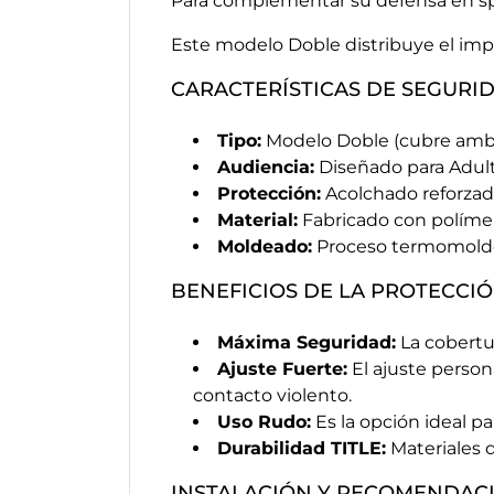
Para complementar su defensa en spa
Este modelo Doble distribuye el imp
CARACTERÍSTICAS DE SEGURI
Tipo:
Modelo Doble (cubre ambas
Audiencia:
Diseñado para Adult
Protección:
Acolchado reforzado
Material:
Fabricado con polímero
Moldeado:
Proceso termomoldea
BENEFICIOS DE LA PROTECCI
Máxima Seguridad:
La cobertur
Ajuste Fuerte:
El ajuste person
contacto violento.
Uso Rudo:
Es la opción ideal p
Durabilidad TITLE:
Materiales q
INSTALACIÓN Y RECOMENDAC