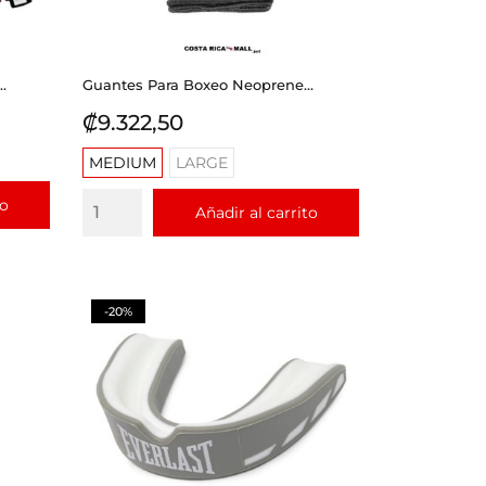
.
Guantes Para Boxeo Neoprene...
Precio
₡9.322,50
MEDIUM
LARGE
to
Añadir al carrito
-20%