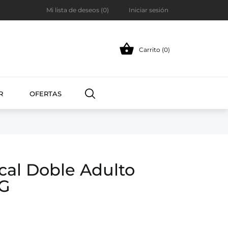
Mi lista de deseos (
0
)
Iniciar sesión

Carrito (0)
R
OFERTAS
cal Doble Adulto
NG