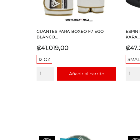
GUANTES PARA BOXEO F7 EGO
ESPIN
BLANCO...
KARA..
Precio
Prec
₡41.019,00
₡47.
12 OZ
SMAL
Añadir al carrito
-20%
-20%