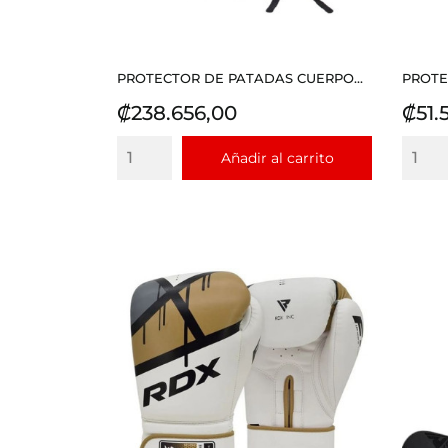
PROTECTOR DE PATADAS CUERPO...
PROTE
Precio
Prec
₡238.656,00
₡51.
Añadir al carrito