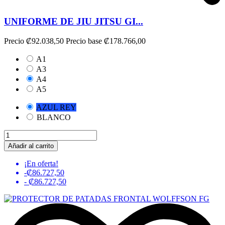
UNIFORME DE JIU JITSU GI...
Precio
₡92.038,50
Precio base
₡178.766,00
A1
A3
A4
A5
AZUL REY
BLANCO
Añadir al carrito
¡En oferta!
-₡86.727,50
- ₡86.727,50