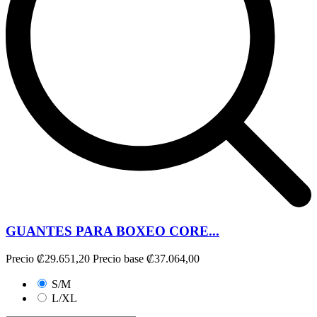
GUANTES PARA BOXEO CORE...
Precio
₡29.651,20
Precio base
₡37.064,00
S/M
L/XL