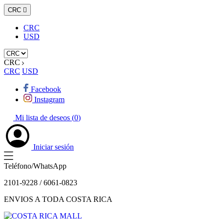
CRC

CRC
USD
CRC
CRC
USD
Facebook
Instagram
Mi lista de deseos (
0
)
Iniciar sesión
Teléfono/WhatsApp
2101-9228 / 6061-0823
ENVIOS A TODA COSTA RICA