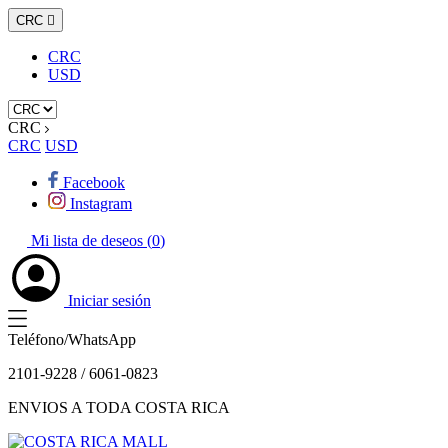
CRC

CRC
USD
CRC
CRC
USD
Facebook
Instagram
Mi lista de deseos (
0
)
Iniciar sesión
Teléfono/WhatsApp
2101-9228 / 6061-0823
ENVIOS A TODA COSTA RICA