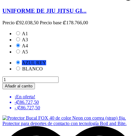
UNIFORME DE JIU JITSU GI...
Precio
₡92.038,50
Precio base
₡178.766,00
A1
A3
A4
A5
AZUL REY
BLANCO
Añadir al carrito
¡En oferta!
-₡86.727,50
- ₡86.727,50