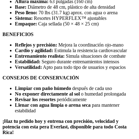
Altura máxima:
63 pulgadas (160 cm)
Base:
Diámetro de 48 cm, plástico de alta densidad
Peso lleno:
70 lbs (31.7 kg) aprox. con agua o arena
Sistema:
Resortes HYPERFLEX™ ajustables
Empaque:
Caja sellada (50 × 48 × 25 cm)
BENEFICIOS
Reflejos y precisión:
Mejora la coordinación ojo-mano
Cardio y agilidad:
Estimula la resistencia cardiovascular
Entrenamiento realista:
Simula situaciones de combate
Estabilidad:
Seguro durante entrenamientos intensos
Versatilidad:
Apto para todo tipo de usuarios y espacios
CONSEJOS DE CONSERVACIÓN
Limpiar con paño húmedo
después de cada uso
No exponer directamente al sol
o humedad prolongada
Revisar los resortes
periódicamente
Llenar con agua limpia o arena seca
para mantener
estabilidad
¡Haz tu pedido hoy y entrena con precisión, velocidad y
potencia con esta pera Everlast, disponible para todo Costa
Rica!