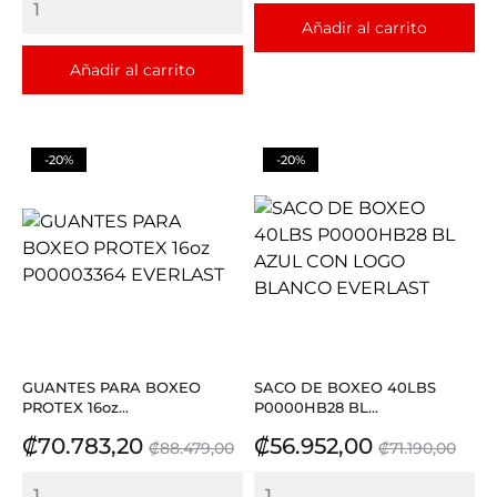
Añadir al carrito
Añadir al carrito
-20%
-20%
GUANTES PARA BOXEO
SACO DE BOXEO 40LBS
PROTEX 16oz...
P0000HB28 BL...
Precio
Precio
Precio
Precio
₡70.783,20
₡56.952,00
₡88.479,00
₡71.190,00
base
base