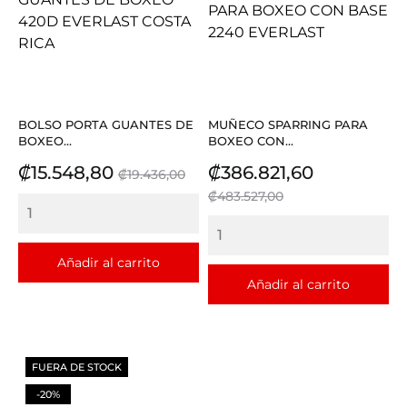
BOLSO PORTA GUANTES DE
MUÑECO SPARRING PARA
BOXEO...
BOXEO CON...
Precio
Precio
Precio
Precio
₡15.548,80
₡386.821,60
₡19.436,00
base
base
₡483.527,00
Añadir al carrito
Añadir al carrito
FUERA DE STOCK
-20%