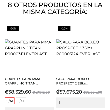
8 OTROS PRODUCTOS EN LA
MISMA CATEGORÍA:
-20%
-20%
GUANTES PARA MMA
SACO PARA BOXEO
GRAPPLING TITAN...
PROSPECT 2 35lbs...
Precio
Precio
Precio
Precio
₡38.329,60
₡57.675,20
₡47.912,00
₡72.094,00
base
base
S/M
L/XL