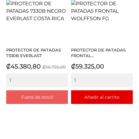
PROTECTOR DE PATADAS
PROTECTOR DE PATADAS
7330B EVERLAST
FRONTAL...
Precio
Precio
Precio
₡45.380,80
₡59.325,00
₡56.726,00
base
Fuera de stock
Añadir al carrito