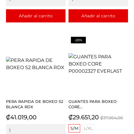
Añadir al carrito
Añadir al carrito
-20%
PERA RAPIDA DE BOXEO S2
GUANTES PARA BOXEO
BLANCA RDX
CORE...
Precio
Precio
Precio
₡41.019,00
₡29.651,20
₡37.064,00
base
S/M
L/XL