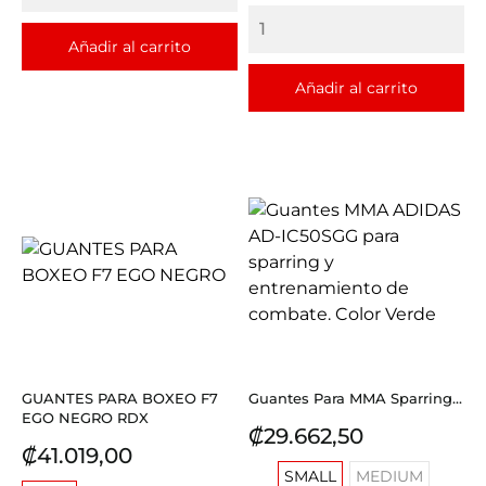
Añadir al carrito
Añadir al carrito
GUANTES PARA BOXEO F7
Guantes Para MMA Sparring...
EGO NEGRO RDX
Precio
₡29.662,50
Precio
₡41.019,00
SMALL
MEDIUM