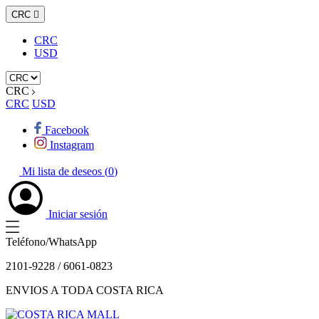
CRC

CRC
USD
CRC
CRC
USD
Facebook
Instagram
Mi lista de deseos (
0
)
Iniciar sesión
Teléfono/WhatsApp
2101-9228 / 6061-0823
ENVIOS A TODA COSTA RICA