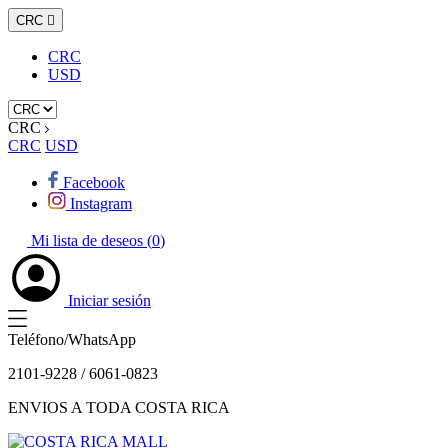
CRC

CRC
USD
CRC
CRC
USD
Facebook
Instagram
Mi lista de deseos (
0
)
Iniciar sesión
Teléfono/WhatsApp
2101-9228 / 6061-0823
ENVIOS A TODA COSTA RICA