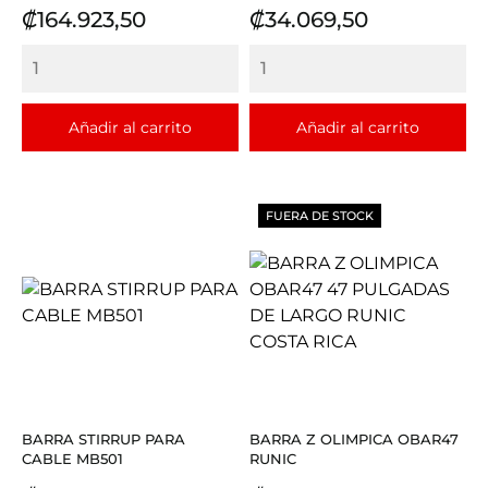
Precio
Precio
₡164.923,50
₡34.069,50
Añadir al carrito
Añadir al carrito
FUERA DE STOCK
BARRA STIRRUP PARA
BARRA Z OLIMPICA OBAR47
CABLE MB501
RUNIC