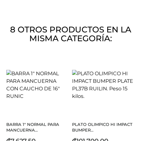
8 OTROS PRODUCTOS EN LA
MISMA CATEGORÍA:
BARRA 1" NORMAL PARA
PLATO OLIMPICO HI IMPACT
MANCUERNA...
BUMPER...
Precio
Precio
₡7.627,50
₡101.700,00