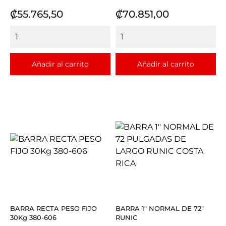
Precio
Precio
₡55.765,50
₡70.851,00
Añadir al carrito
Añadir al carrito
BARRA RECTA PESO FIJO
BARRA 1" NORMAL DE 72"
30Kg 380-606
RUNIC