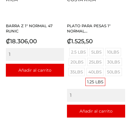
BARRA Z 1" NORMAL 47
PLATO PARA PESAS 1"
RUNIC
NORMAL...
Precio
Precio
₡18.306,00
₡1.525,50
2.5 LBS
5LBS
10LBS
20LBS
25LBS
30LBS
Añadir al carrito
35LBS
40LBS
50LBS
1.25 LBS
Añadir al carrito