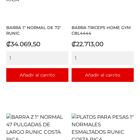
BARRA 1" NORMAL DE 72"
BARRA TRICEPS HOME GYM
RUNIC
CBL4444
Precio
Precio
₡34.069,50
₡22.713,00
Añadir al carrito
Añadir al carrito