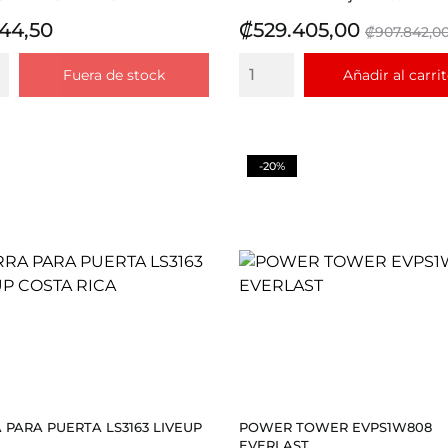
io
Precio
Precio
44,50
₡529.405,00
₡907.842,0
base
Fuera de stock
Añadir al carri
-20%
 PARA PUERTA LS3163 LIVEUP
POWER TOWER EVPS1W808
EVERLAST