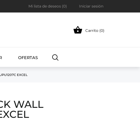
Mi lista de deseos (
0
)
Iniciar sesión

Carrito (0)
R
OFERTAS
UPU1207C EXCEL
CK WALL
EXCEL