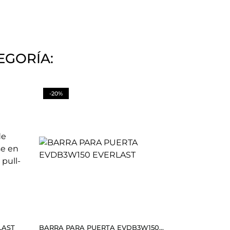
EGORÍA:
-20%
RLAST
BARRA PARA PUERTA EVDB3W150...