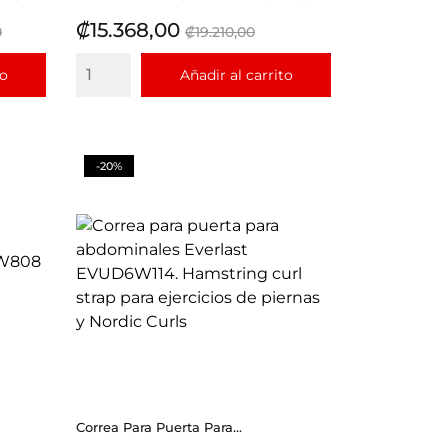
Precio
Precio
₡15.368,00
0
₡19.210,00
base
to
Añadir al carrito
-20%
Correa Para Puerta Para...