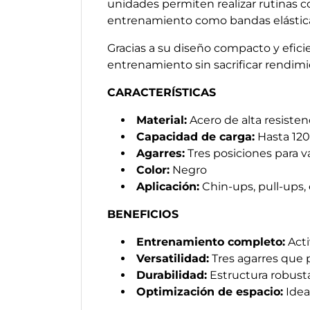
unidades permiten realizar rutinas c
entrenamiento como bandas elásticas 
Gracias a su diseño compacto y efici
entrenamiento sin sacrificar rendimi
CARACTERÍSTICAS
Material:
Acero de alta resisten
Capacidad de carga:
Hasta 120
Agarres:
Tres posiciones para va
Color:
Negro
Aplicación:
Chin-ups, pull-ups,
BENEFICIOS
Entrenamiento completo:
Acti
Versatilidad:
Tres agarres que pe
Durabilidad:
Estructura robusta
Optimización de espacio:
Idea