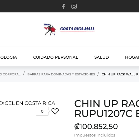
NOLOGIA
CUIDADO PERSONAL
SALUD
HOGA
O CORPORAL
BARRAS PARA DOMINADAS Y ESTACIONES
CHIN UP RACK WALL R
CHIN UP RA
RUPU1207C 
0
₡100.852,50
Impuestos incluidos