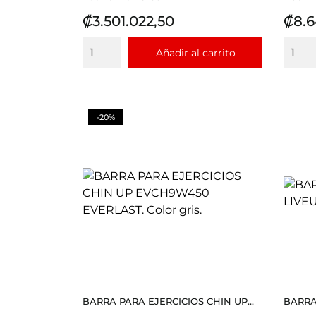
Precio
Prec
₡3.501.022,50
₡8.6
Añadir al carrito
-20%
BARRA PARA EJERCICIOS CHIN UP...
BARRA