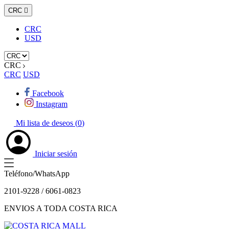
CRC

CRC
USD
CRC
CRC
USD
Facebook
Instagram
Mi lista de deseos (
0
)
Iniciar sesión
Teléfono/WhatsApp
2101-9228 / 6061-0823
ENVIOS A TODA COSTA RICA