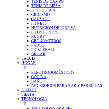
TENIS DE CAMPO
TENIS DE MESA
JUGUETERÍA
CICLISMO
CALZADO
FITNESS
NUTRICIÓN DEPORTIVA
FÚTBOL PLAYA
RUGBY
CRONÓMETROS
PÁDEL
PICKLEBALL
BILLAR
SALUD
HOGAR


ELECTRODOMÉSTICOS
COCINA
BAÑO
ACCESORIOS PARA BAR Y PARRILLAS
OUTLET
FIESTA
TECNOLOGÍA


TECLADOS Y MOUSES