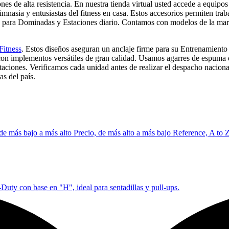
s de alta resistencia. En nuestra tienda virtual usted accede a equipo
mnasia y entusiastas del fitness en casa. Estos accesorios permiten traba
as para Dominadas y Estaciones diario. Contamos con modelos de la ma
Fitness
. Estos diseños aseguran un anclaje firme para su Entrenamiento 
con implementos versátiles de gran calidad. Usamos agarres de espuma 
aciones. Verificamos cada unidad antes de realizar el despacho nacional
as del país.
 de más bajo a más alto
Precio, de más alto a más bajo
Reference, A to 