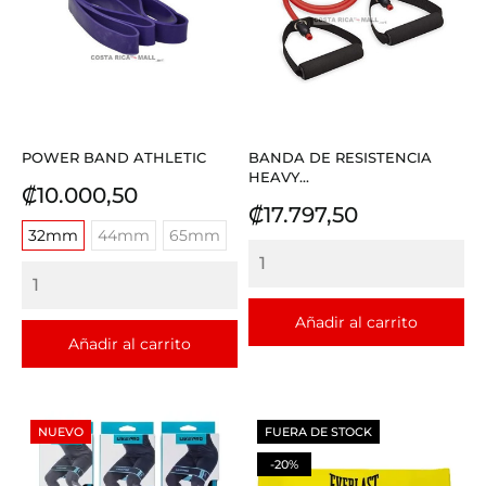
POWER BAND ATHLETIC
BANDA DE RESISTENCIA
HEAVY...
Precio
₡10.000,50
Precio
₡17.797,50
32mm
44mm
65mm
Añadir al carrito
Añadir al carrito
NUEVO
FUERA DE STOCK
-20%