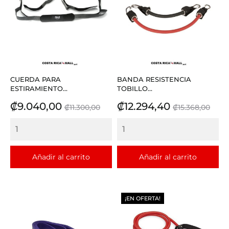
CUERDA PARA
BANDA RESISTENCIA
ESTIRAMIENTO...
TOBILLO...
Precio
Precio
Precio
Precio
₡9.040,00
₡12.294,40
₡11.300,00
₡15.368,00
base
base
Añadir al carrito
Añadir al carrito
¡EN OFERTA!