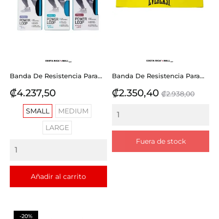
Banda De Resistencia Para...
Banda De Resistencia Para...
Precio
Precio
Precio
₡4.237,50
₡2.350,40
₡2.938,00
base
SMALL
MEDIUM
LARGE
Fuera de stock
Añadir al carrito
-20%