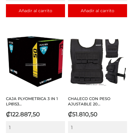
Añadir al carrito
Añadir al carrito
CAJA PLYOMETRICA 3 IN 1
CHALECO CON PESO
LP8153...
AJUSTABLE 20...
Precio
Precio
₡122.887,50
₡51.810,50