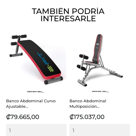
TAMBIÉN PODRÍA
INTERESARLE
Banco Abdominal Curvo
Banco Abdominal
Ajustable...
Multiposición...
Precio
Precio
₡79.665,00
₡175.037,00