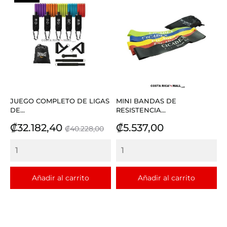
JUEGO COMPLETO DE LIGAS
MINI BANDAS DE
DE...
RESISTENCIA...
Precio
Precio
Precio
₡32.182,40
₡5.537,00
₡40.228,00
base
Añadir al carrito
Añadir al carrito