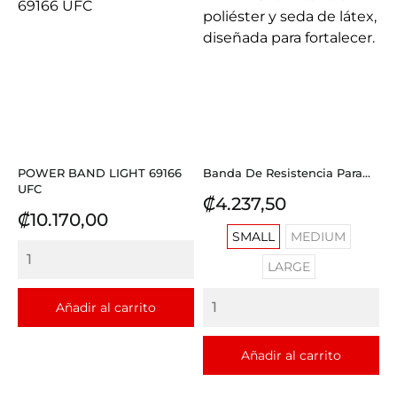
POWER BAND LIGHT 69166
Banda De Resistencia Para...
UFC
Precio
₡4.237,50
Precio
₡10.170,00
SMALL
MEDIUM
LARGE
Añadir al carrito
Añadir al carrito