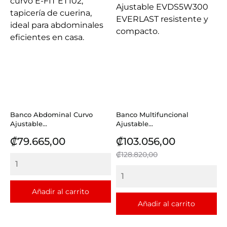
Banco Abdominal Curvo
Banco Multifuncional
Ajustable...
Ajustable...
Precio
Precio
Precio
₡79.665,00
₡103.056,00
base
₡128.820,00
Añadir al carrito
Añadir al carrito