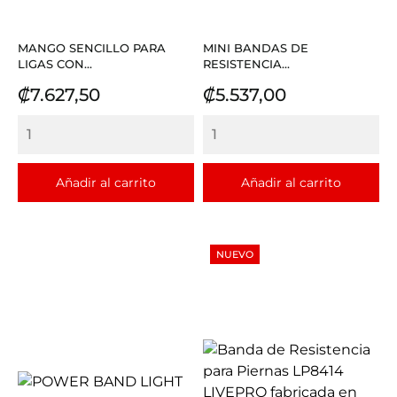
MANGO SENCILLO PARA
MINI BANDAS DE
LIGAS CON...
RESISTENCIA...
Precio
Precio
₡7.627,50
₡5.537,00
Añadir al carrito
Añadir al carrito
NUEVO