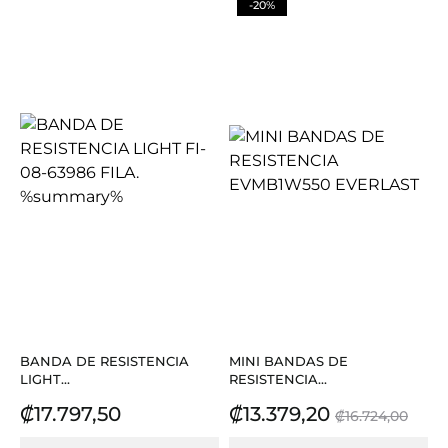
-20%
BANDA DE RESISTENCIA
MINI BANDAS DE
LIGHT...
RESISTENCIA...
Precio
Precio
Precio
₡17.797,50
₡13.379,20
₡16.724,00
base