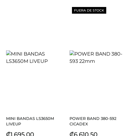
FUERA DE STOCK
MINI BANDAS LS3650M
POWER BAND 380-592
LIVEUP
CICADEX
Precio
Precio
₡1.695,00
₡6.610,50