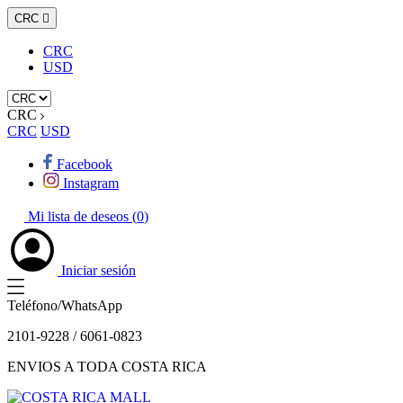
CRC

CRC
USD
CRC
CRC
USD
Facebook
Instagram
Mi lista de deseos (
0
)
Iniciar sesión
Teléfono/WhatsApp
2101-9228 / 6061-0823
ENVIOS A TODA COSTA RICA