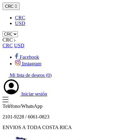
CRC

CRC
USD
CRC
CRC
USD
Facebook
Instagram
Mi lista de deseos (
0
)
Iniciar sesión
Teléfono/WhatsApp
2101-9228 / 6061-0823
ENVIOS A TODA COSTA RICA