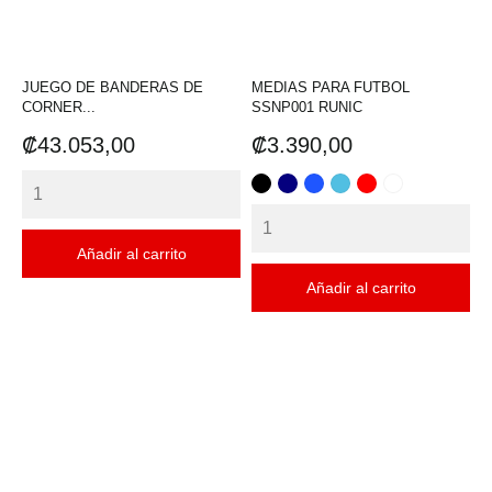
JUEGO DE BANDERAS DE
MEDIAS PARA FUTBOL
CORNER...
SSNP001 RUNIC
Precio
Precio
₡43.053,00
₡3.390,00
NEGRO
AZUL
AZUL
TURQUESA
ROJO
BLANCO
REY
Añadir al carrito
Añadir al carrito