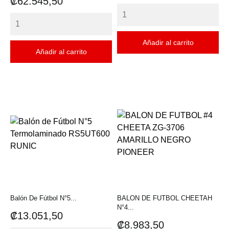
Precio
₡62.545,50
Añadir al carrito
Añadir al carrito
Balón De Fútbol N°5...
BALON DE FUTBOL CHEETAH
N°4...
Precio
₡13.051,50
Precio
₡8.983,50