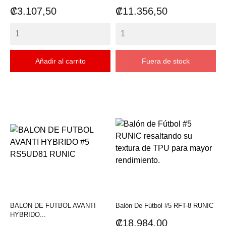
Precio
Precio
₡3.107,50
₡11.356,50
Añadir al carrito
Fuera de stock
BALON DE FUTBOL AVANTI
Balón De Fútbol #5 RFT-8 RUNIC
HYBRIDO...
Precio
₡18.984,00