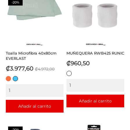
-20%
Toalla Microfibra 40x80cm
MUÑEQUERA RWB425 RUNIC
EVERLAST
Precio
₡960,50
Precio
Precio
₡3.977,60
₡4.972,00
base
BLANCO
CORAL
AQUA
Añadir al carrito
Añadir al carrito
-20%