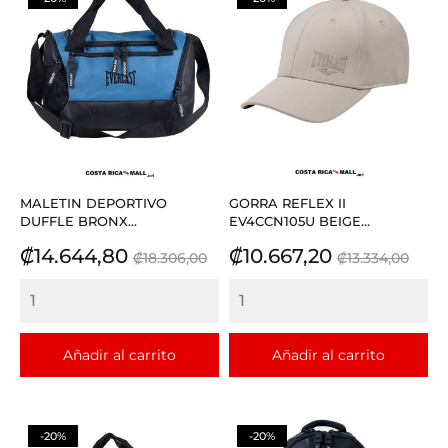
MALETIN DEPORTIVO
GORRA REFLEX II
DUFFLE BRONX...
EV4CCN105U BEIGE...
Precio
Precio
Precio
Precio
₡14.644,80
₡10.667,20
₡18.306,00
₡13.334,00
base
base
Añadir al carrito
Añadir al carrito
-20%
-20%