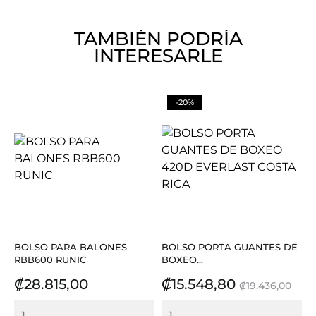
TAMBIÉN PODRÍA
INTERESARLE
-20%
BOLSO PARA BALONES
BOLSO PORTA GUANTES DE
RBB600 RUNIC
BOXEO...
Precio
Precio
Precio
₡28.815,00
₡15.548,80
₡19.436,00
base