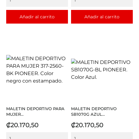
Añadir al carrito
Añadir al carrito
MALETIN DEPORTIVO PARA
MALETIN DEPORTIVO
MUJER...
SB1070G AZUL...
Precio
Precio
₡20.170,50
₡20.170,50