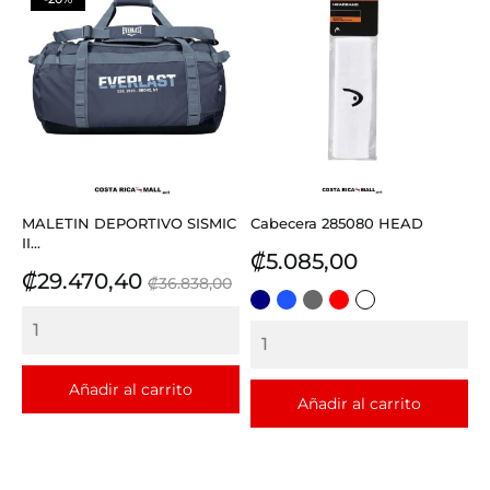
MALETIN DEPORTIVO SISMIC
Cabecera 285080 HEAD
II...
Precio
₡5.085,00
Precio
Precio
₡29.470,40
₡36.838,00
base
AZUL
AZUL
GRIS
ROJO
BLANCO
REY
Añadir al carrito
Añadir al carrito