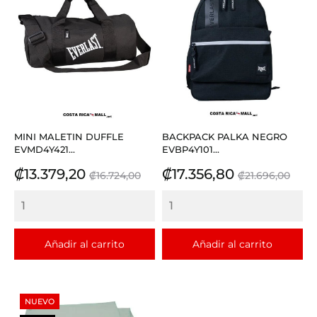
MINI MALETIN DUFFLE
BACKPACK PALKA NEGRO
EVMD4Y421...
EVBP4Y101...
Precio
Precio
Precio
Precio
₡13.379,20
₡17.356,80
₡16.724,00
₡21.696,00
base
base
Añadir al carrito
Añadir al carrito
NUEVO