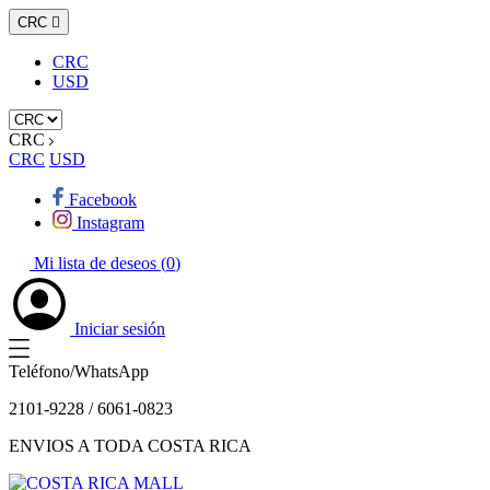
CRC

CRC
USD
CRC
CRC
USD
Facebook
Instagram
Mi lista de deseos (
0
)
Iniciar sesión
Teléfono/WhatsApp
2101-9228 / 6061-0823
ENVIOS A TODA COSTA RICA