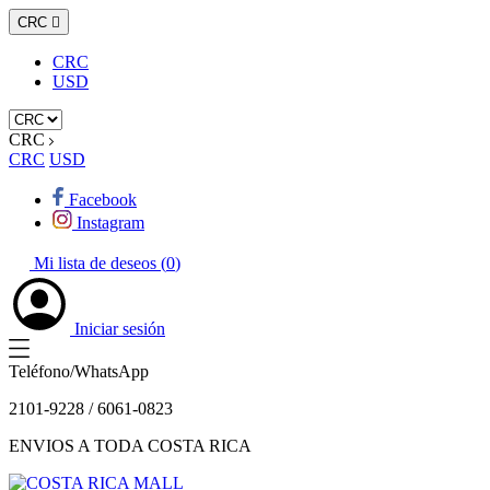
CRC

CRC
USD
CRC
CRC
USD
Facebook
Instagram
Mi lista de deseos (
0
)
Iniciar sesión
Teléfono/WhatsApp
2101-9228 / 6061-0823
ENVIOS A TODA COSTA RICA