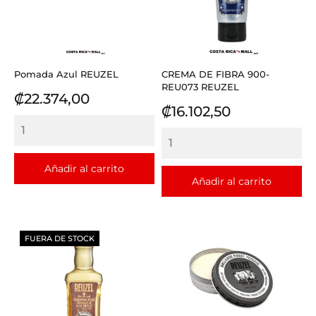
Pomada Azul REUZEL
CREMA DE FIBRA 900-
REU073 REUZEL
Precio
₡22.374,00
Precio
₡16.102,50
Añadir al carrito
Añadir al carrito
FUERA DE STOCK