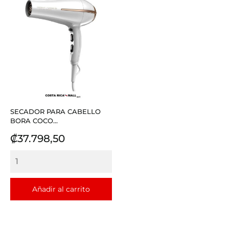
SECADOR PARA CABELLO
BORA COCO...
Precio
₡37.798,50
Añadir al carrito