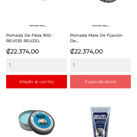
Pomada De Fibra 900-
Pomada Mate De Fijación
REU030 REUZEL
De...
Precio
Precio
₡22.374,00
₡22.374,00
Añadir al carrito
Fuera de stock