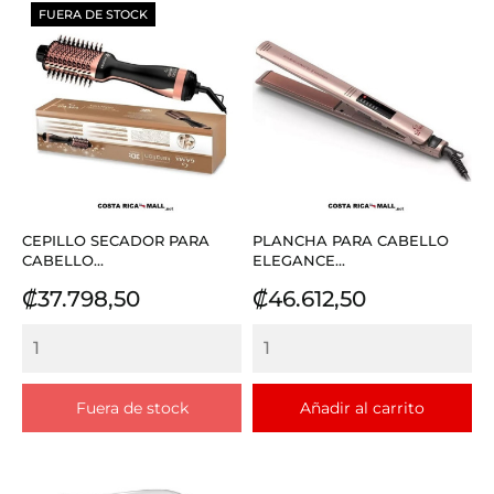
FUERA DE STOCK
CEPILLO SECADOR PARA
PLANCHA PARA CABELLO
CABELLO...
ELEGANCE...
Precio
Precio
₡37.798,50
₡46.612,50
Fuera de stock
Añadir al carrito