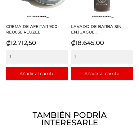
CREMA DE AFEITAR 900-
LAVADO DE BARBA SIN
REU038 REUZEL
ENJUAGUE...
Precio
Precio
₡12.712,50
₡18.645,00
Añadir al carrito
Añadir al carrito
TAMBIÉN PODRÍA
INTERESARLE