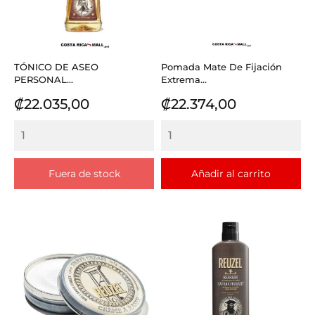
TÓNICO DE ASEO
Pomada Mate De Fijación
PERSONAL...
Extrema...
Precio
Precio
₡22.035,00
₡22.374,00
Fuera de stock
Añadir al carrito