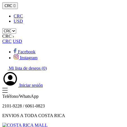
CRC

CRC
USD
CRC
CRC
USD
Facebook
Instagram
Mi lista de deseos (
0
)
Iniciar sesión
Teléfono/WhatsApp
2101-9228 / 6061-0823
ENVIOS A TODA COSTA RICA