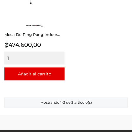
Mesa De Ping Pong Indoor...
Precio
₡474.600,00
Añadir al carrito
Mostrando 1-3 de 3 artículo(s)