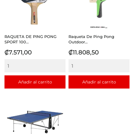
RAQUETA DE PING PONG
Raqueta De Ping Pong
SPORT 100...
Outdoor...
Precio
Precio
₡7.571,00
₡11.808,50
Añadir al carrito
Añadir al carrito