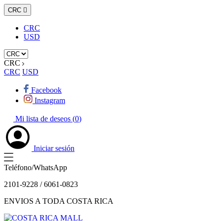
CRC

CRC
USD
CRC
CRC
USD
Facebook
Instagram
Mi lista de deseos (
0
)
Iniciar sesión
Teléfono/WhatsApp
2101-9228 / 6061-0823
ENVIOS A TODA COSTA RICA