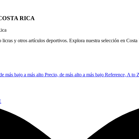
E COSTA RICA
ica
as y otros artículos deportivos. Explora nuestra selección en Costa
 de más bajo a más alto
Precio, de más alto a más bajo
Reference, A to 