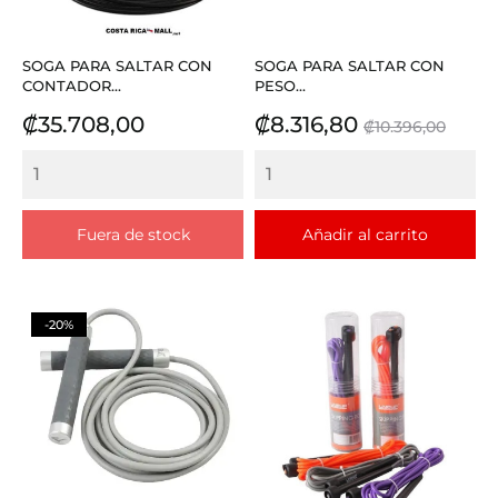
SOGA PARA SALTAR CON
SOGA PARA SALTAR CON
CONTADOR...
PESO...
Precio
Precio
Precio
₡35.708,00
₡8.316,80
₡10.396,00
base
Fuera de stock
Añadir al carrito
-20%