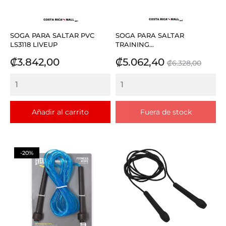
SOGA PARA SALTAR PVC
SOGA PARA SALTAR
LS3118 LIVEUP
TRAINING...
Precio
Precio
Precio
₡3.842,00
₡5.062,40
₡6.328,00
base
Añadir al carrito
Fuera de stock
-20%