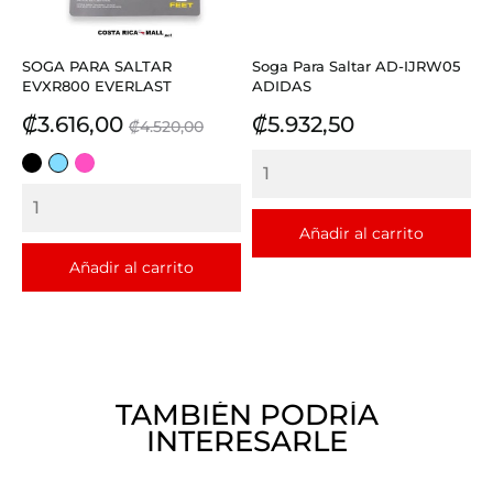
SOGA PARA SALTAR
Soga Para Saltar AD-IJRW05
EVXR800 EVERLAST
ADIDAS
Precio
Precio
Precio
₡3.616,00
₡5.932,50
₡4.520,00
base
NEGRO
CELESTE
FUCSIA
Añadir al carrito
Añadir al carrito
TAMBIÉN PODRÍA
INTERESARLE