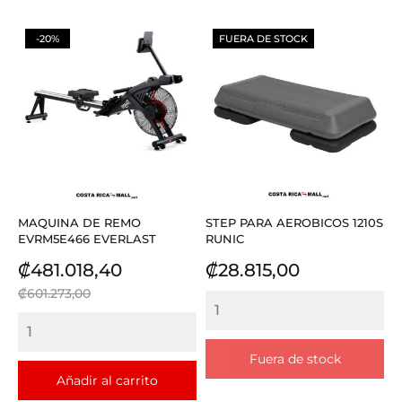
-20%
FUERA DE STOCK
MAQUINA DE REMO
STEP PARA AEROBICOS 1210S
EVRM5E466 EVERLAST
RUNIC
Precio
Precio
Precio
₡481.018,40
₡28.815,00
base
₡601.273,00
Fuera de stock
Añadir al carrito