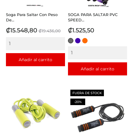
Soga Para Saltar Con Peso
SOGA PARA SALTAR PVC
De...
SPEED...
Precio
Precio
Precio
₡15.548,80
₡1.525,50
₡19.436,00
base
GRIS
MORADO
NARANJA
Añadir al carrito
Añadir al carrito
FUERA DE STOCK
-20%