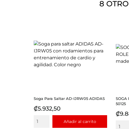
8 OTRO
Soga Para Saltar AD-IJRW05 ADIDAS
SOGA 
50125
Precio
₡5.932,50
Prec
₡9.8
Añadir al carrito