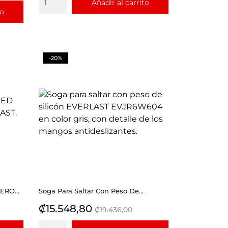
Añadir al carrito
to
-20%
RO...
Soga Para Saltar Con Peso De...
Precio
Precio
₡15.548,80
₡19.436,00
base