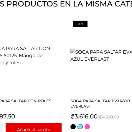
S PRODUCTOS EN LA MISMA CAT
-20%
PARA SALTAR CON ROLES
SOGA PARA SALTAR EVXR800
EVERLAST
io
Precio
Precio
87,50
₡3.616,00
₡4.520,00
base
NEGRO
CELESTE
FUCSIA
Añadir al carrito