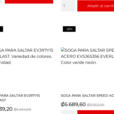
Añadir al carri
-20%
PARA SALTAR EVJR7Y15
SOGA PARA SALTAR SPEED ACE
AST
Precio
Precio
₡6.689,60
₡8.362,00
io
Precio
39,20
₡5.424,00
base