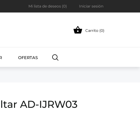
Mi lista de deseos (
0
)
Iniciar sesión

Carrito (0)
R
OFERTAS
altar AD-IJRW03