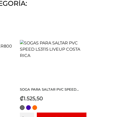
EGORÍA:
SOGA PARA SALTAR PVC SPEED...
Precio
₡1.525,50
GRIS
MORADO
NARANJA