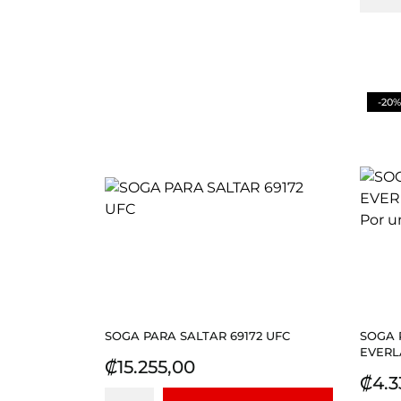
-20%
SOGA PARA SALTAR 69172 UFC
SOGA 
EVERL
Precio
₡15.255,00
Prec
₡4.3