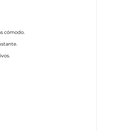
más cómodo.
nstante.
ivos.