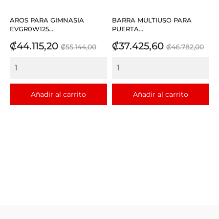
AROS PARA GIMNASIA
BARRA MULTIUSO PARA
EVGR0W125...
PUERTA...
Precio
Precio
Precio
Precio
₡44.115,20
₡37.425,60
₡55.144,00
₡46.782,00
base
base
Añadir al carrito
Añadir al carrito