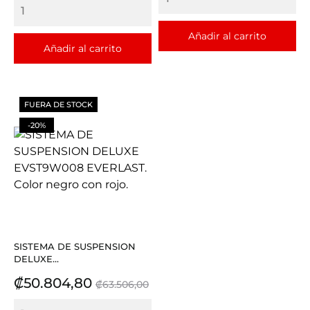
Añadir al carrito
Añadir al carrito
FUERA DE STOCK
-20%
SISTEMA DE SUSPENSION
DELUXE...
Precio
Precio
₡50.804,80
₡63.506,00
base