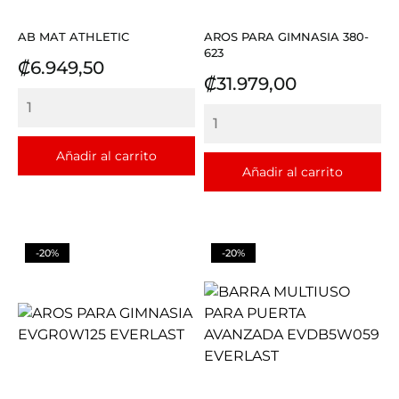
AB MAT ATHLETIC
AROS PARA GIMNASIA 380-
623
Precio
₡6.949,50
Precio
₡31.979,00
Añadir al carrito
Añadir al carrito
-20%
-20%