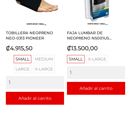
TOBILLERA NEOPRENO
FAJA LUMBAR DE
NEO-0313 PIONEER
NEOPRENO NS001US...
Precio
Precio
₡4.915,50
₡13.500,00
SMALL
MEDIUM
SMALL
X-LARGE
LARGE
X-LARGE
Añadir al carrito
Añadir al carrito