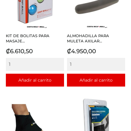
KIT DE BOLITAS PARA
ALMOHADILLA PARA
MASAJE...
MULETA AXILAR...
Precio
Precio
₡6.610,50
₡4.950,00
Añadir al carrito
Añadir al carrito