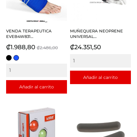
VENDA TERAPEUTICA
MUÑEQUERA NEOPRENE
EVEB4W831...
UNIVERSAL...
Precio
Precio
Precio
₡1.988,80
₡24.351,50
₡2.486,00
base
NEGRO
AZUL
REY
Añadir al carrito
Añadir al carrito