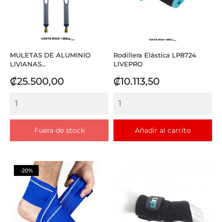
MULETAS DE ALUMINIO
Rodillera Elástica LP8724
LIVIANAS...
LIVEPRO
Precio
Precio
₡25.500,00
₡10.113,50
Fuera de stock
Añadir al carrito
-20%