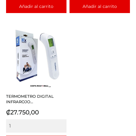
Añadir al carrito
Añadir al carrito
TERMOMETRO DIGITAL
INFRAROJO...
Precio
₡27.750,00