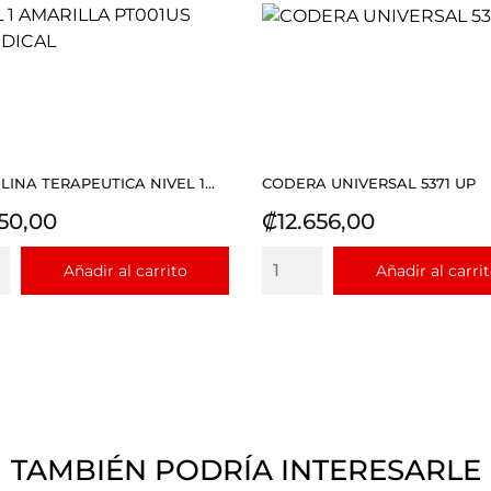
LINA TERAPEUTICA NIVEL 1...
CODERA UNIVERSAL 5371 UP
io
Precio
50,00
₡12.656,00
Añadir al carrito
Añadir al carri
TAMBIÉN PODRÍA INTERESARLE