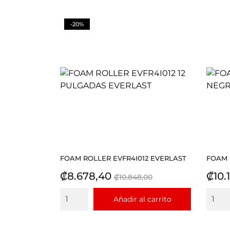
-20%
FOAM ROLLER EVFR4I012 EVERLAST
FOAM 
Precio
Precio
Prec
₡8.678,40
₡10.
₡10.848,00
base
Añadir al carrito