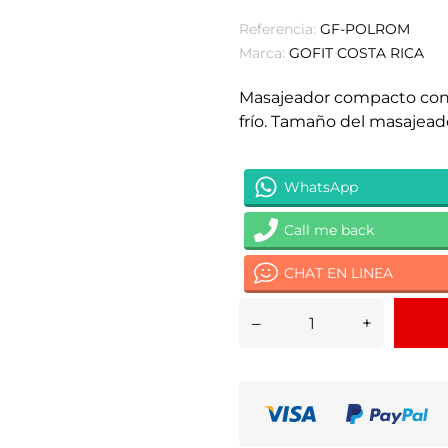
Referencia:
GF-POLROM
Marca:
GOFIT COSTA RICA
Masajeador compacto con b
frío. Tamaño del masajeador
WhatsApp
Call me back
CHAT EN LINEA
–
+