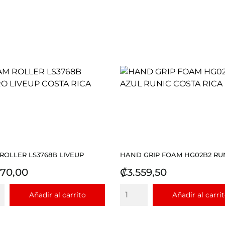
ROLLER LS3768B LIVEUP
HAND GRIP FOAM HG02B2 RU
io
Precio
170,00
₡3.559,50
Añadir al carrito
Añadir al carri