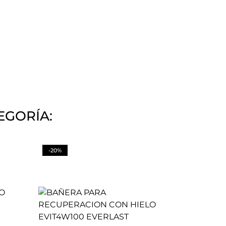
EGORÍA:
-20%