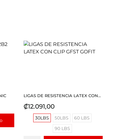
NIC
LIGAS DE RESISTENCIA LATEX CON...
Precio
₡12.091,00
30LBS
50LBS
60 LBS
to
90 LBS