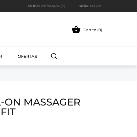
Mi lista de deseos (
0
)
Iniciar sesión

Carrito (0)
R
OFERTAS
L-ON MASSAGER
FIT