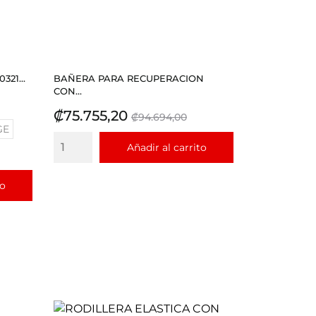
21...
BAÑERA PARA RECUPERACION
CON...
Precio
Precio
₡75.755,20
₡94.694,00
GE
base
Añadir al carrito
to