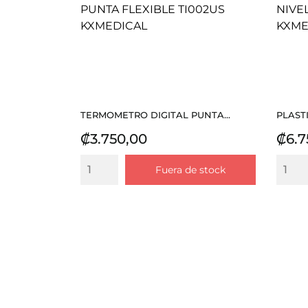
TERMOMETRO DIGITAL PUNTA...
PLASTI
Precio
Prec
₡3.750,00
₡6.7
Fuera de stock