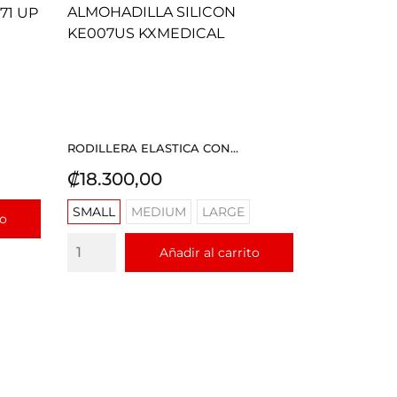
RODILLERA ELASTICA CON...
Precio
₡18.300,00
SMALL
MEDIUM
LARGE
to
Añadir al carrito