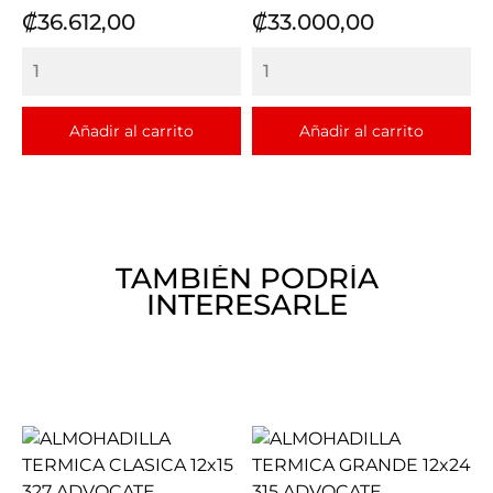
Precio
Precio
₡36.612,00
₡33.000,00
Añadir al carrito
Añadir al carrito
TAMBIÉN PODRÍA
INTERESARLE