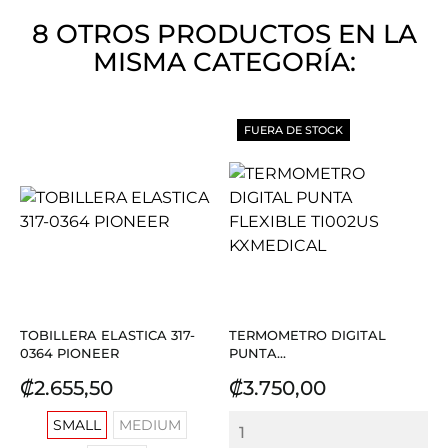
8 OTROS PRODUCTOS EN LA
MISMA CATEGORÍA:
FUERA DE STOCK
TOBILLERA ELASTICA 317-
TERMOMETRO DIGITAL
0364 PIONEER
PUNTA...
Precio
Precio
₡2.655,50
₡3.750,00
SMALL
MEDIUM