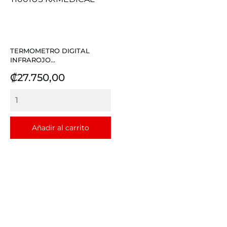
TERMOMETRO DIGITAL
INFRAROJO...
Precio
₡27.750,00
Añadir al carrito