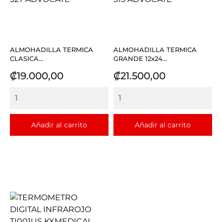
ALMOHADILLA TERMICA
ALMOHADILLA TERMICA
CLASICA...
GRANDE 12x24...
Precio
Precio
₡19.000,00
₡21.500,00
Añadir al carrito
Añadir al carrito