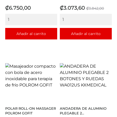
Precio
Precio
Precio
₡6.750,00
₡3.073,60
₡3.842,00
base
Añadir al carrito
Añadir al carrito
POLAR ROLL-ON MASSAGER
ANDADERA DE ALUMINIO
POLROM GOFIT
PLEGABLE 2...