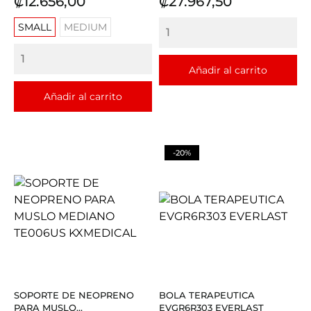
Precio
Precio
₡12.656,00
₡27.967,50
SMALL
MEDIUM
Añadir al carrito
Añadir al carrito
-20%
SOPORTE DE NEOPRENO
BOLA TERAPEUTICA
PARA MUSLO...
EVGR6R303 EVERLAST