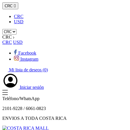
CRC

CRC
USD
CRC
CRC
USD
Facebook
Instagram
Mi lista de deseos (
0
)
Iniciar sesión
Teléfono/WhatsApp
2101-9228 / 6061-0823
ENVIOS A TODA COSTA RICA