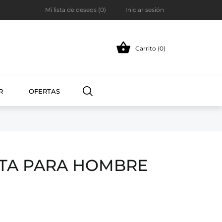
Mi lista de deseos (
0
)
Iniciar sesión

Carrito (0)
R
OFERTAS
TA PARA HOMBRE