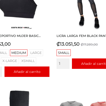
EPORTIVO MUJER BASIC...
LICRA LARGA FEM BLACK PANT
io
Precio
Precio
53,00
₡13.051,50
₡17.289,00
base
MALL
MEDIUM
LARGE
SMALL
X-LARGE
XSMALL
Añadir al carri
Añadir al carrito