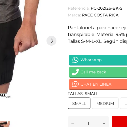
Referencia:
PC-202126-BK-S
Marca:
PACE COSTA RICA
Pantaloneta para hacer ejer
transpirable. Material 95%
Tallas S-M-L-XL. Según dis
WhatsApp
Call me back
CHAT EN LINEA
TALLAS: SMALL
SMALL
MEDIUM
–
+