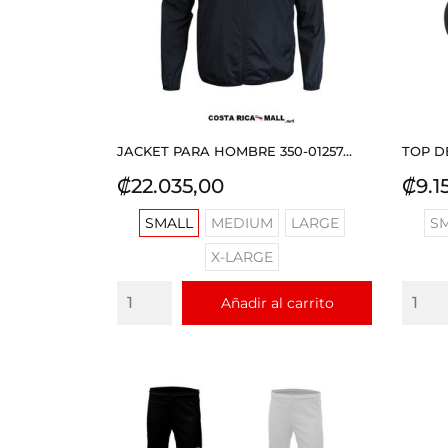
JACKET PARA HOMBRE 350-01257...
TOP D
Precio
Prec
₡22.035,00
₡9.1
SMALL
MEDIUM
LARGE
S
X-LARGE
Añadir al carrito