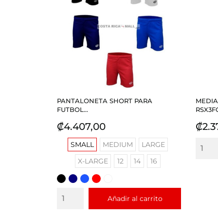
PANTALONETA SHORT PARA
MEDIA
FUTBOL...
RSX3FCF
Precio
Prec
₡4.407,00
₡2.3
SMALL
MEDIUM
LARGE
X-LARGE
12
14
16
NEGRO
AZUL
AZUL
ROJO
BLANCO
REY
Añadir al carrito