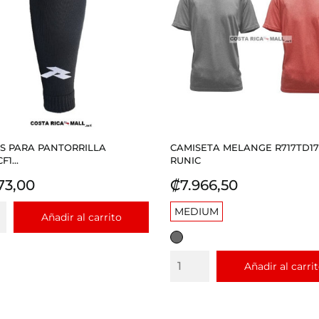
S PARA PANTORRILLA
CAMISETA MELANGE R717TD17
1...
RUNIC
io
Precio
73,00
₡7.966,50
MEDIUM
Añadir al carrito
GRIS
Añadir al carri