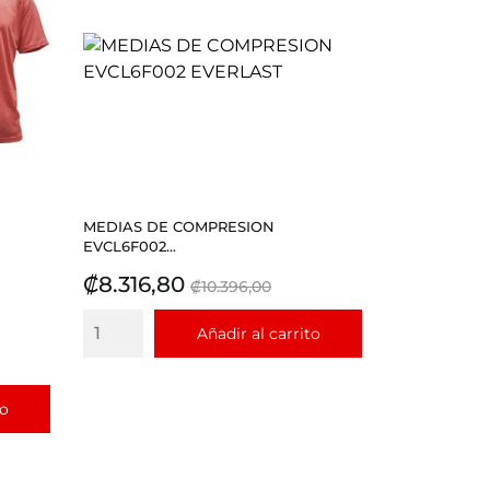
MEDIAS DE COMPRESION
EVCL6F002...
Precio
Precio
₡8.316,80
₡10.396,00
base
Añadir al carrito
to