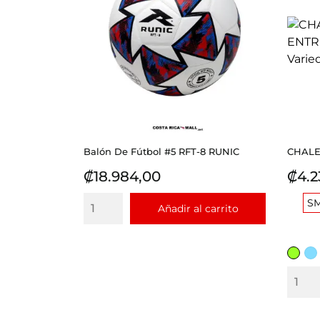
Balón De Fútbol #5 RFT-8 RUNIC
CHALE
Precio
Prec
₡18.984,00
₡4.2
S
Añadir al carrito
VERD
CE
CLAR