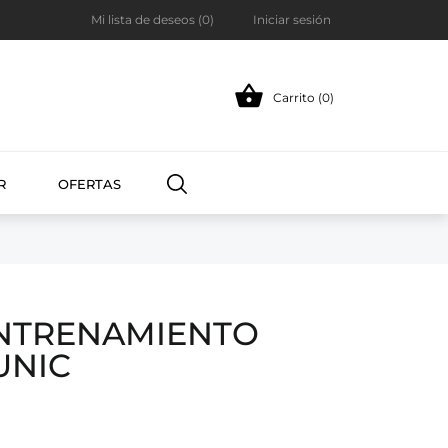
Mi lista de deseos (
0
)
Iniciar sesión

Carrito (0)
R
OFERTAS
ENTRENAMIENTO
UNIC