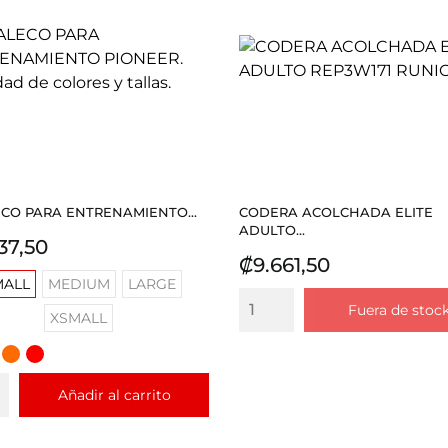
CO PARA ENTRENAMIENTO...
CODERA ACOLCHADA ELITE
ADULTO...
io
37,50
Precio
₡9.661,50
MALL
MEDIUM
LARGE
Fuera de stoc
XSMALL
E
LESTE
NARANJA
ROJO
O
Añadir al carrito