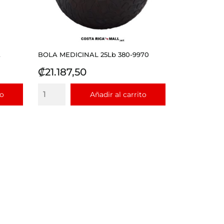
.
BOLA MEDICINAL 25Lb 380-9970
Precio
₡21.187,50
to
Añadir al carrito