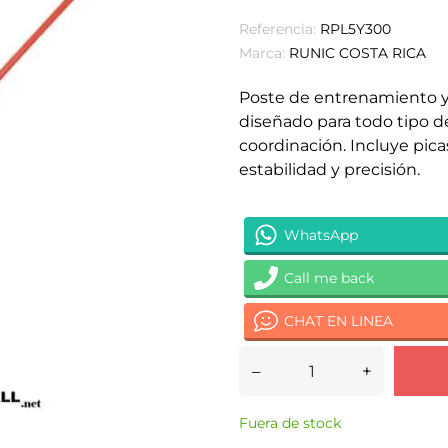
Referencia:
RPL5Y300
Marca:
RUNIC COSTA RICA
Poste de entrenamiento y 
diseñado para todo tipo d
coordinación. Incluye pic
estabilidad y precisión.
WhatsApp
Call me back
CHAT EN LINEA
–
+
Fuera de stock