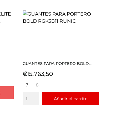
GUANTES PARA PORTERO BOLD...
Precio
₡15.763,50
7
8
k
Añadir al carrito