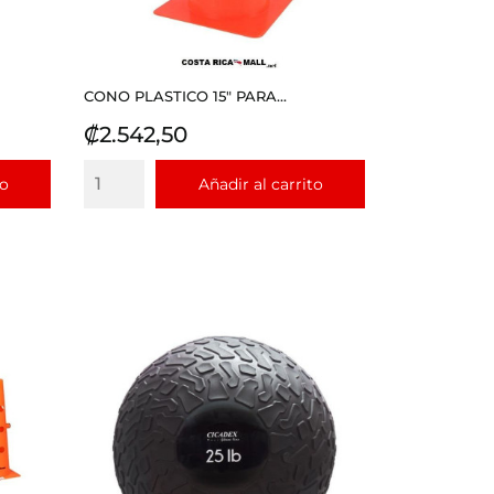
CONO PLASTICO 15" PARA...
Precio
₡2.542,50
to
Añadir al carrito