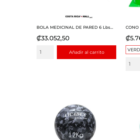
BOLA MEDICINAL DE PARED 6 Lbs...
CONO 
Precio
Prec
₡33.052,50
₡5.7
VERD
Añadir al carrito