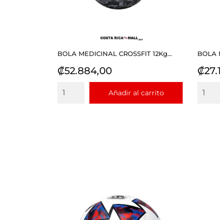
BOLA MEDICINAL CROSSFIT 12Kg...
BOLA 
Precio
Prec
₡52.884,00
₡27.
Añadir al carrito