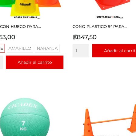
CON HUECO PARA...
CONO PLASTICO 9" PARA...
io
Precio
63,00
₡847,50
E
AMARILLO
NARANJA
Añadir al carri
Añadir al carrito