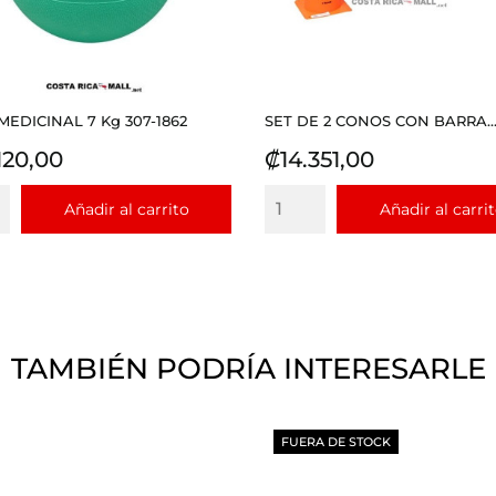
MEDICINAL 7 Kg 307-1862
SET DE 2 CONOS CON BARRA..
io
Precio
120,00
₡14.351,00
Añadir al carrito
Añadir al carri
TAMBIÉN PODRÍA INTERESARLE
FUERA DE STOCK