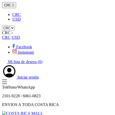
CRC

CRC
USD
CRC
CRC
USD
Facebook
Instagram
Mi lista de deseos (
0
)
Iniciar sesión
Teléfono/WhatsApp
2101-9228 / 6061-0823
ENVIOS A TODA COSTA RICA