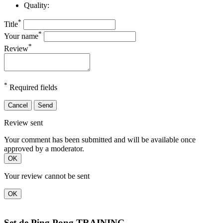
Quality:
*
Title
*
Your name
*
Review
*
Required fields
Cancel
Send
Review sent
Your comment has been submitted and will be available once
approved by a moderator.
OK
Your review cannot be sent
OK
Set de Ping Pong TRAINING...