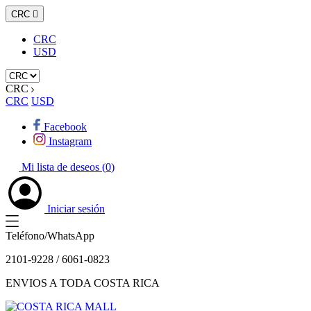
CRC

CRC
USD
CRC
CRC
USD
Facebook
Instagram
Mi lista de deseos (
0
)
Iniciar sesión
Teléfono/WhatsApp
2101-9228 / 6061-0823
ENVIOS A TODA COSTA RICA