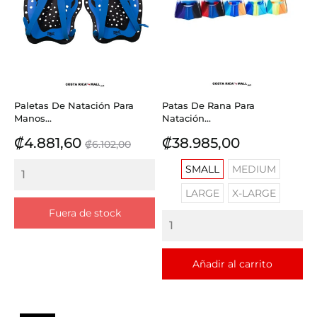
Paletas De Natación Para
Patas De Rana Para
Manos...
Natación...
Precio
Precio
Precio
₡4.881,60
₡38.985,00
₡6.102,00
base
SMALL
MEDIUM
LARGE
X-LARGE
Fuera de stock
Añadir al carrito