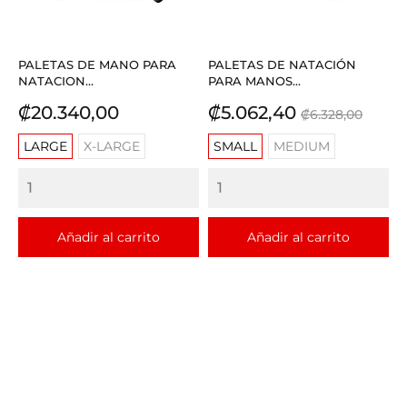
PALETAS DE MANO PARA
PALETAS DE NATACIÓN
NATACION...
PARA MANOS...
Precio
Precio
Precio
₡20.340,00
₡5.062,40
₡6.328,00
base
LARGE
X-LARGE
SMALL
MEDIUM
Añadir al carrito
Añadir al carrito