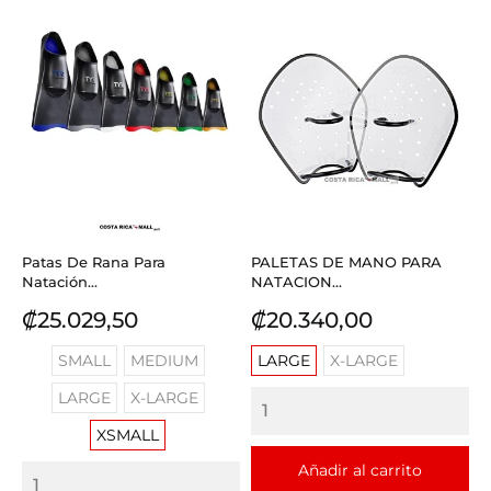
Patas De Rana Para
PALETAS DE MANO PARA
Natación...
NATACION...
Precio
Precio
₡25.029,50
₡20.340,00
SMALL
MEDIUM
LARGE
X-LARGE
LARGE
X-LARGE
XSMALL
Añadir al carrito