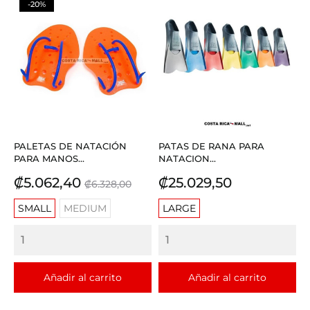
-20%
PALETAS DE NATACIÓN
PATAS DE RANA PARA
PARA MANOS...
NATACION...
Precio
Precio
Precio
₡5.062,40
₡25.029,50
₡6.328,00
base
SMALL
MEDIUM
LARGE
Añadir al carrito
Añadir al carrito