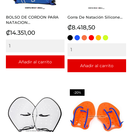
BOLSO DE CORDON PARA
Gorra De Natación Silicone...
NATACION...
Precio
₡8.418,50
Precio
₡14.351,00
NEGRO
AZUL
CORAL
ROJO
DORADO
LIMA
REY
Añadir al carrito
Añadir al carrito
-20%