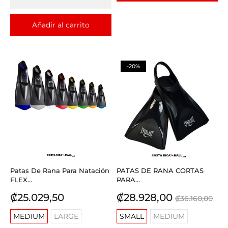
Añadir al carrito
-20%
Patas De Rana Para Natación
PATAS DE RANA CORTAS
FLEX...
PARA...
Precio
Precio
Precio
₡25.029,50
₡28.928,00
₡36.160,00
base
MEDIUM
LARGE
SMALL
MEDIUM